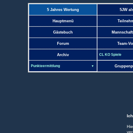
5 Jahres Wertung
5JW al
Hauptmenü
Teilneh
Gästebuch
Mannschaft
Forum
Team-Vo
Archiv
Gruppenp
Ic
Hi
ver