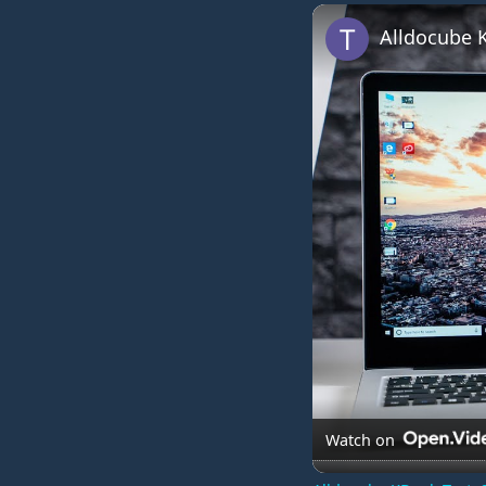
Play
Unmute
Alldocube K
Watch on