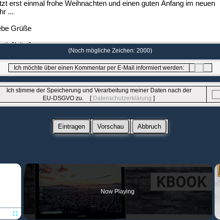
(Noch mögliche Zeichen:
2000
)
Ich möchte über einen Kommentar per E-Mail informiert werden:
Ich stimme der Speicherung und Verarbeitung meiner Daten nach der
EU-DSGVO zu
.
[
Datenschutzerklärung
]
×
Now Playing