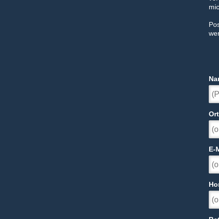
mic
Pos
wen
Na
Ort
E-M
Ho