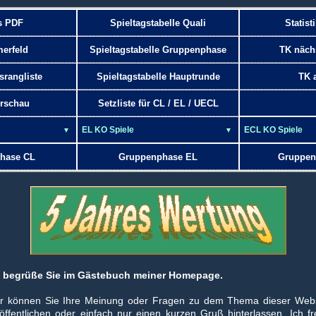
s PDF
Spieltagstabelle Quali
Statist
merfeld
Spieltagstabelle Gruppenphase
TK näch
srangliste
Spieltagstabelle Hauptrunde
TK a
rschau
Setzliste für CL / EL / UECL
hase CL
Gruppenphase EL
Gruppen
h begrüße Sie im Gästebuch meiner Homepage.
er können Sie Ihre Meinung oder Fragen zu dem Thema dieser Webs
öffentlichen oder einfach nur einen kurzen Gruß hinterlassen. Ich f