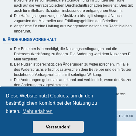
typischerweise vorhersehbaren Schäden und im Übrigen der Höhe
nach auf die vertragstypischen Durchschnittsschäden begrenzt. Dies gilt
auch für mittelbare Schäden, insbesondere entgangenen Gewinn.
Die Haftungsbegrenzung der Absätze a bis c gilt sinngemäß auch
zugunsten der Mitarbeiter und Erfüllungsgehilfen des Betreibers.
Ansprüche für eine Haftung aus zwingendem nationalem Recht bleiben
unberührt.
6. ÄNDERUNGSVORBEHALT
Der Betreiber ist berechtigt, die Nutzungsbedingungen und die
Datenschutzerklärung zu ändern. Die Änderung wird dem Nutzer per E-
Mail mitgeteilt.
Der Nutzer ist berechtigt, den Änderungen zu widersprechen. Im Falle
des Widerspruchs erlischt das zwischen dem Betreiber und dem Nutzer
bestehende Vertragsverhältnis mit sofortiger Wirkung.
Die Änderungen gelten als anerkannt und verbindlich, wenn der Nutzer
den Änderungen zugestimmt hat.
Informationen über den Umgang mit deinen persönlichen Daten
Diese Website nutzt Cookies, um dir den
sind in der Datenschutzerklärung enthalten.
bestmöglichen Komfort bei der Nutzung zu
bieten.
Mehr erfahren
Alles zur 5 Jahreswertung / Tabelle der UEFA mit vielen Statistiken.
Foren-Übersicht
Alle Zeiten sind
UTC+01:00
Verstanden!
Powered by
phpBB
® Forum Software © phpBB Limited
Deutsche Übersetzung durch
phpBB.de