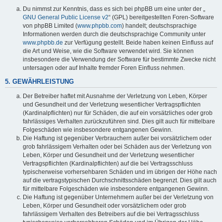
y
Du nimmst zur Kenntnis, dass es sich bei phpBB um eine unter der „
GNU General Public License v2
“ (GPL) bereitgestellten Foren-Software
von phpBB Limited (
www.phpbb.com
) handelt; deutschsprachige
Informationen werden durch die deutschsprachige Community unter
V
www.phpbb.de
zur Verfügung gestellt. Beide haben keinen Einfluss auf
die Art und Weise, wie die Software verwendet wird. Sie können
insbesondere die Verwendung der Software für bestimmte Zwecke nicht
i
untersagen oder auf Inhalte fremder Foren Einfluss nehmen.
5. GEWÄHRLEISTUNG
d
Der Betreiber haftet mit Ausnahme der Verletzung von Leben, Körper
und Gesundheit und der Verletzung wesentlicher Vertragspflichten
(Kardinalpflichten) nur für Schäden, die auf ein vorsätzliches oder grob
fahrlässiges Verhalten zurückzuführen sind. Dies gilt auch für mittelbare
e
Folgeschäden wie insbesondere entgangenen Gewinn.
Die Haftung ist gegenüber Verbrauchern außer bei vorsätzlichem oder
grob fahrlässigem Verhalten oder bei Schäden aus der Verletzung von
o
Leben, Körper und Gesundheit und der Verletzung wesentlicher
Vertragspflichten (Kardinalpflichten) auf die bei Vertragsschluss
typischerweise vorhersehbaren Schäden und im übrigen der Höhe nach
auf die vertragstypischen Durchschnittsschäden begrenzt. Dies gilt auch
für mittelbare Folgeschäden wie insbesondere entgangenen Gewinn.
Die Haftung ist gegenüber Unternehmern außer bei der Verletzung von
Leben, Körper und Gesundheit oder vorsätzlichem oder grob
fahrlässigem Verhalten des Betreibers auf die bei Vertragsschluss