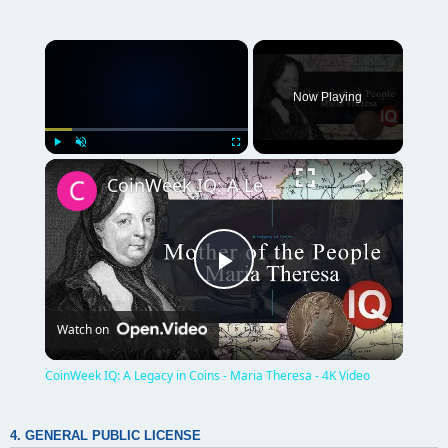
×
Now Playing
×
Play
Unmute
Fullscreen
CoinWeek IQ: A Legacy in Coins - Maria Theresa - 4K Video
P
Watch on
l
CoinWeek IQ: A Legacy in Coins - Maria Theresa - 4K Video
a
4. GENERAL PUBLIC LICENSE