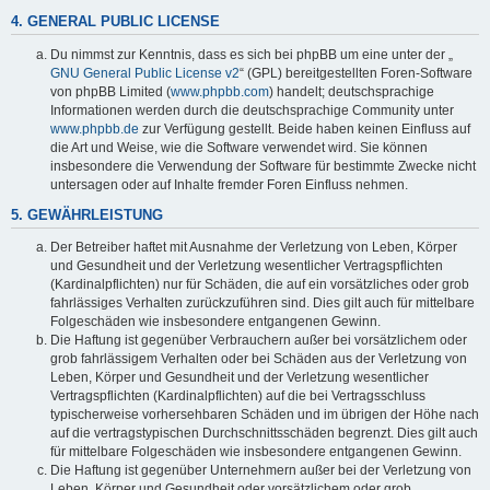
y
4. GENERAL PUBLIC LICENSE
Du nimmst zur Kenntnis, dass es sich bei phpBB um eine unter der „
GNU General Public License v2
“ (GPL) bereitgestellten Foren-Software
V
von phpBB Limited (
www.phpbb.com
) handelt; deutschsprachige
Informationen werden durch die deutschsprachige Community unter
www.phpbb.de
zur Verfügung gestellt. Beide haben keinen Einfluss auf
i
die Art und Weise, wie die Software verwendet wird. Sie können
insbesondere die Verwendung der Software für bestimmte Zwecke nicht
untersagen oder auf Inhalte fremder Foren Einfluss nehmen.
d
5. GEWÄHRLEISTUNG
Der Betreiber haftet mit Ausnahme der Verletzung von Leben, Körper
und Gesundheit und der Verletzung wesentlicher Vertragspflichten
e
(Kardinalpflichten) nur für Schäden, die auf ein vorsätzliches oder grob
fahrlässiges Verhalten zurückzuführen sind. Dies gilt auch für mittelbare
Folgeschäden wie insbesondere entgangenen Gewinn.
Die Haftung ist gegenüber Verbrauchern außer bei vorsätzlichem oder
o
grob fahrlässigem Verhalten oder bei Schäden aus der Verletzung von
Leben, Körper und Gesundheit und der Verletzung wesentlicher
Vertragspflichten (Kardinalpflichten) auf die bei Vertragsschluss
typischerweise vorhersehbaren Schäden und im übrigen der Höhe nach
auf die vertragstypischen Durchschnittsschäden begrenzt. Dies gilt auch
für mittelbare Folgeschäden wie insbesondere entgangenen Gewinn.
Die Haftung ist gegenüber Unternehmern außer bei der Verletzung von
Leben, Körper und Gesundheit oder vorsätzlichem oder grob