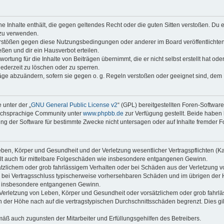
ine Inhalte enthält, die gegen geltendes Recht oder die guten Sitten verstoßen. Du 
 zu verwenden.
erstößen gegen diese Nutzungsbedingungen oder anderer im Board veröffentlichte
ßen und dir ein Hausverbot erteilen.
ortung für die Inhalte von Beiträgen übernimmt, die er nicht selbst erstellt hat od
jederzeit zu löschen oder zu sperren.
räge abzuändern, sofern sie gegen o. g. Regeln verstoßen oder geeignet sind, dem
 unter der „
GNU General Public License v2
“ (GPL) bereitgestellten Foren-Softwar
tschsprachige Community unter
www.phpbb.de
zur Verfügung gestellt. Beide haben 
g der Software für bestimmte Zwecke nicht untersagen oder auf Inhalte fremder F
ben, Körper und Gesundheit und der Verletzung wesentlicher Vertragspflichten (Kard
gilt auch für mittelbare Folgeschäden wie insbesondere entgangenen Gewinn.
ätzlichem oder grob fahrlässigem Verhalten oder bei Schäden aus der Verletzung 
 die bei Vertragsschluss typischerweise vorhersehbaren Schäden und im übrigen de
wie insbesondere entgangenen Gewinn.
erletzung von Leben, Körper und Gesundheit oder vorsätzlichem oder grob fahrläs
der Höhe nach auf die vertragstypischen Durchschnittsschäden begrenzt. Dies gi
mäß auch zugunsten der Mitarbeiter und Erfüllungsgehilfen des Betreibers.