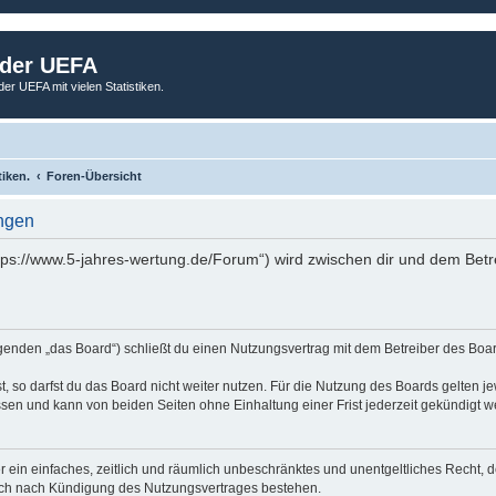
 der UEFA
der UEFA mit vielen Statistiken.
tiken.
Foren-Übersicht
ngen
tps://www.5-jahres-wertung.de/Forum“) wird zwischen dir und dem Betr
genden „das Board“) schließt du einen Nutzungsvertrag mit dem Betreiber des Board
 so darfst du das Board nicht weiter nutzen. Für die Nutzung des Boards gelten jew
sen und kann von beiden Seiten ohne Einhaltung einer Frist jederzeit gekündigt w
ber ein einfaches, zeitlich und räumlich unbeschränktes und unentgeltliches Recht
auch nach Kündigung des Nutzungsvertrages bestehen.