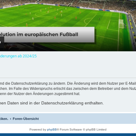
l
a
y
derungen ab 2024/25
V
i
und die Datenschutzerklärung zu ändern. Die Änderung wird dem Nutzer per E-Mail m
chen. Im Falle des Widerspruchs erlischt das zwischen dem Betreiber und dem Nutze
wenn der Nutzer den Änderungen zugestimmt hat.
d
en Daten sind in der Datenschutzerklärung enthalten.
tiken.
Foren-Übersicht
e
Powered by
phpBB
® Forum Software © phpBB Limited
Deutsche Übersetzung durch
phpBB.de