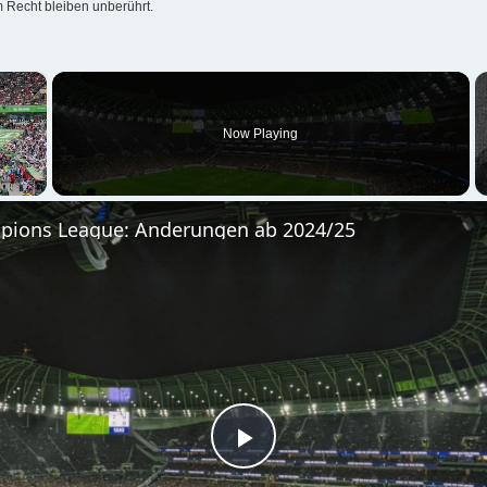
 Recht bleiben unberührt.
×
Now Playing
ions League: Änderungen ab 2024/25
P