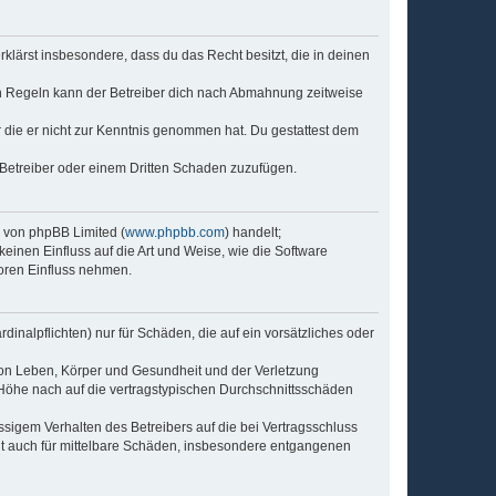
erklärst insbesondere, dass du das Recht besitzt, die in deinen
n Regeln kann der Betreiber dich nach Abmahnung zeitweise
er die er nicht zur Kenntnis genommen hat. Du gestattest dem
 Betreiber oder einem Dritten Schaden zuzufügen.
e von phpBB Limited (
www.phpbb.com
) handelt;
keinen Einfluss auf die Art und Weise, wie die Software
oren Einfluss nehmen.
inalpflichten) nur für Schäden, die auf ein vorsätzliches oder
von Leben, Körper und Gesundheit und der Verletzung
r Höhe nach auf die vertragstypischen Durchschnittsschäden
sigem Verhalten des Betreibers auf die bei Vertragsschluss
lt auch für mittelbare Schäden, insbesondere entgangenen