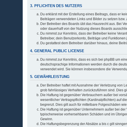
3. PFLICHTEN DES NUTZERS
Du erklärst mit der Erstellung eines Beitrags, dass er ke
Beiträgen verwendeten Links und Bilder zu setzen bzw.
Der Betreiber des Boards übt das Hausrecht aus. Bei V
oder dauerhaft von der Nutzung dieses Boards ausschlie
Du nimmst zur Kenntnis, dass der Betreiber keine Verantw
Betreiber, dein Benutzerkonto, Beiträge und Funktionen 
Du gestattest dem Betreiber darüber hinaus, deine Beit
4. GENERAL PUBLIC LICENSE
Du nimmst zur Kenntnis, dass es sich bei phpBB um eine
deutschsprachige Informationen werden durch die deu
verwendet wird. Sie können insbesondere die Verwendun
5. GEWÄHRLEISTUNG
Der Betreiber haftet mit Ausnahme der Verletzung von Le
grob fahrlässiges Verhalten zurückzuführen sind. Dies 
Die Haftung ist gegenüber Verbrauchern außer bei vors
wesentlicher Vertragspflichten (Kardinalpflichten) auf
begrenzt. Dies gilt auch für mittelbare Folgeschäden 
Die Haftung ist gegenüber Unternehmern außer bei der V
typischerweise vorhersehbaren Schäden und im Übrigen 
Gewinn.
Die Haftungsbegrenzung der Absätze a bis c gilt sinnge