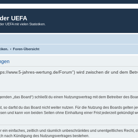
 der UEFA
der UEFA mit vielen Statistiken.
tiken.
Foren-Übersicht
ngen
tps://www.5-jahres-wertung.de/Forum“) wird zwischen dir und dem Betr
genden „das Board“) schließt du einen Nutzungsvertrag mit dem Betreiber des Board
 so darfst du das Board nicht weiter nutzen. Für die Nutzung des Boards gelten jew
sen und kann von beiden Seiten ohne Einhaltung einer Frist jederzeit gekündigt w
ber ein einfaches, zeitlich und räumlich unbeschränktes und unentgeltliches Recht
auch nach Kündigung des Nutzungsvertrages bestehen.