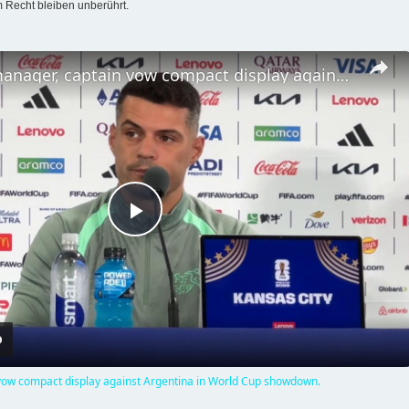
 Recht bleiben unberührt.
US: Swiss manager, captain vow compact display against Argentina in World Cup showdown.
P
l
a
vow compact display against Argentina in World Cup showdown.
y