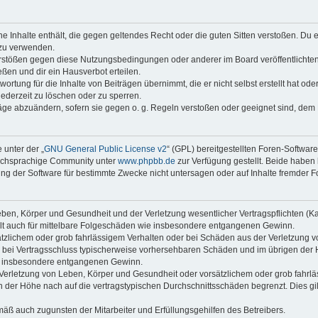
ine Inhalte enthält, die gegen geltendes Recht oder die guten Sitten verstoßen. Du 
 zu verwenden.
erstößen gegen diese Nutzungsbedingungen oder anderer im Board veröffentlichte
ßen und dir ein Hausverbot erteilen.
ortung für die Inhalte von Beiträgen übernimmt, die er nicht selbst erstellt hat od
jederzeit zu löschen oder zu sperren.
räge abzuändern, sofern sie gegen o. g. Regeln verstoßen oder geeignet sind, dem
 unter der „
GNU General Public License v2
“ (GPL) bereitgestellten Foren-Softwar
tschsprachige Community unter
www.phpbb.de
zur Verfügung gestellt. Beide haben 
g der Software für bestimmte Zwecke nicht untersagen oder auf Inhalte fremder F
ben, Körper und Gesundheit und der Verletzung wesentlicher Vertragspflichten (Kard
gilt auch für mittelbare Folgeschäden wie insbesondere entgangenen Gewinn.
ätzlichem oder grob fahrlässigem Verhalten oder bei Schäden aus der Verletzung 
 die bei Vertragsschluss typischerweise vorhersehbaren Schäden und im übrigen de
wie insbesondere entgangenen Gewinn.
erletzung von Leben, Körper und Gesundheit oder vorsätzlichem oder grob fahrläs
der Höhe nach auf die vertragstypischen Durchschnittsschäden begrenzt. Dies gi
mäß auch zugunsten der Mitarbeiter und Erfüllungsgehilfen des Betreibers.