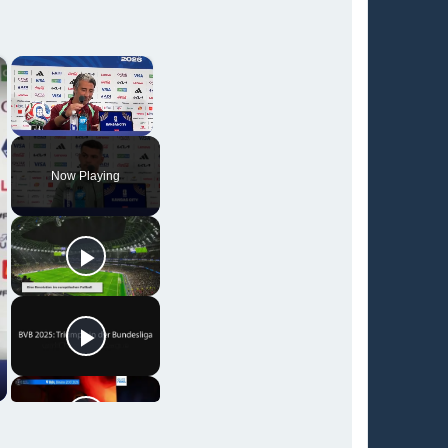
×
×
Unmute
Now Playing