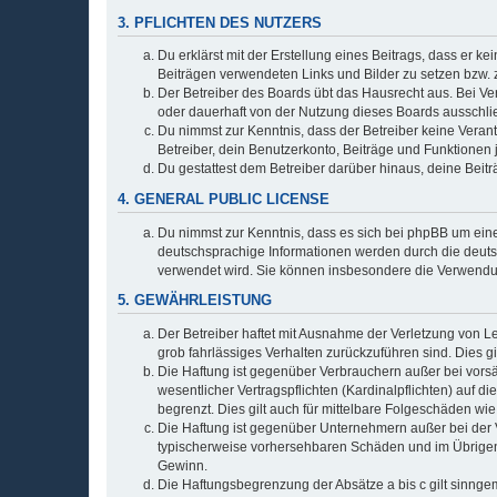
3. PFLICHTEN DES NUTZERS
Du erklärst mit der Erstellung eines Beitrags, dass er ke
Beiträgen verwendeten Links und Bilder zu setzen bzw.
Der Betreiber des Boards übt das Hausrecht aus. Bei V
oder dauerhaft von der Nutzung dieses Boards ausschlie
Du nimmst zur Kenntnis, dass der Betreiber keine Verantw
Betreiber, dein Benutzerkonto, Beiträge und Funktionen 
Du gestattest dem Betreiber darüber hinaus, deine Beit
4. GENERAL PUBLIC LICENSE
Du nimmst zur Kenntnis, dass es sich bei phpBB um eine
deutschsprachige Informationen werden durch die deu
verwendet wird. Sie können insbesondere die Verwendun
5. GEWÄHRLEISTUNG
Der Betreiber haftet mit Ausnahme der Verletzung von Le
grob fahrlässiges Verhalten zurückzuführen sind. Dies 
Die Haftung ist gegenüber Verbrauchern außer bei vors
wesentlicher Vertragspflichten (Kardinalpflichten) auf
begrenzt. Dies gilt auch für mittelbare Folgeschäden 
Die Haftung ist gegenüber Unternehmern außer bei der V
typischerweise vorhersehbaren Schäden und im Übrigen 
Gewinn.
Die Haftungsbegrenzung der Absätze a bis c gilt sinnge