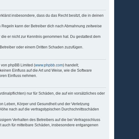
erklärst insbesondere, dass du das Recht besitzt, die in deinen
n Regeln kann der Betreiber dich nach Abmahnung zeitweise
er die er nicht zur Kenntnis genommen hat. Du gestattest dem
 Betreiber oder einem Dritten Schaden zuzufügen.
e von phpBB Limited (
www.phpbb.com
) handelt;
keinen Einfluss auf die Art und Weise, wie die Software
oren Einfluss nehmen.
inalpflichten) nur für Schäden, die auf ein vorsätzliches oder
von Leben, Körper und Gesundheit und der Verletzung
r Höhe nach auf die vertragstypischen Durchschnittsschäden
sigem Verhalten des Betreibers auf die bei Vertragsschluss
lt auch für mittelbare Schäden, insbesondere entgangenen