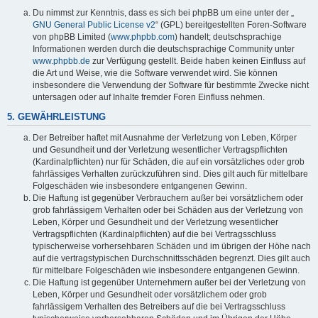
y
Du nimmst zur Kenntnis, dass es sich bei phpBB um eine unter der „
GNU General Public License v2
“ (GPL) bereitgestellten Foren-Software
von phpBB Limited (
www.phpbb.com
) handelt; deutschsprachige
Informationen werden durch die deutschsprachige Community unter
V
www.phpbb.de
zur Verfügung gestellt. Beide haben keinen Einfluss auf
die Art und Weise, wie die Software verwendet wird. Sie können
insbesondere die Verwendung der Software für bestimmte Zwecke nicht
i
untersagen oder auf Inhalte fremder Foren Einfluss nehmen.
5. GEWÄHRLEISTUNG
d
Der Betreiber haftet mit Ausnahme der Verletzung von Leben, Körper
und Gesundheit und der Verletzung wesentlicher Vertragspflichten
(Kardinalpflichten) nur für Schäden, die auf ein vorsätzliches oder grob
fahrlässiges Verhalten zurückzuführen sind. Dies gilt auch für mittelbare
e
Folgeschäden wie insbesondere entgangenen Gewinn.
Die Haftung ist gegenüber Verbrauchern außer bei vorsätzlichem oder
grob fahrlässigem Verhalten oder bei Schäden aus der Verletzung von
o
Leben, Körper und Gesundheit und der Verletzung wesentlicher
Vertragspflichten (Kardinalpflichten) auf die bei Vertragsschluss
typischerweise vorhersehbaren Schäden und im übrigen der Höhe nach
auf die vertragstypischen Durchschnittsschäden begrenzt. Dies gilt auch
für mittelbare Folgeschäden wie insbesondere entgangenen Gewinn.
Die Haftung ist gegenüber Unternehmern außer bei der Verletzung von
Leben, Körper und Gesundheit oder vorsätzlichem oder grob
fahrlässigem Verhalten des Betreibers auf die bei Vertragsschluss