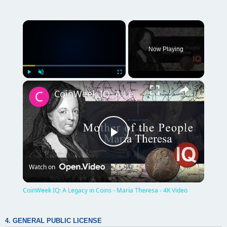
×
Now Playing
×
Play
Unmute
Fullscreen
CoinWeek IQ: A Legacy in Coins - Maria Theresa - 4K Video
P
Watch on
l
CoinWeek IQ: A Legacy in Coins - Maria Theresa - 4K Video
a
4. GENERAL PUBLIC LICENSE