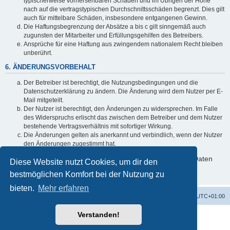
typischerweise vorhersehbaren Schäden und im Übrigen der Höhe
nach auf die vertragstypischen Durchschnittsschäden begrenzt. Dies gilt
auch für mittelbare Schäden, insbesondere entgangenen Gewinn.
Die Haftungsbegrenzung der Absätze a bis c gilt sinngemäß auch
zugunsten der Mitarbeiter und Erfüllungsgehilfen des Betreibers.
Ansprüche für eine Haftung aus zwingendem nationalem Recht bleiben
unberührt.
6. ÄNDERUNGSVORBEHALT
Der Betreiber ist berechtigt, die Nutzungsbedingungen und die
Datenschutzerklärung zu ändern. Die Änderung wird dem Nutzer per E-
Mail mitgeteilt.
Der Nutzer ist berechtigt, den Änderungen zu widersprechen. Im Falle
des Widerspruchs erlischt das zwischen dem Betreiber und dem Nutzer
bestehende Vertragsverhältnis mit sofortiger Wirkung.
Die Änderungen gelten als anerkannt und verbindlich, wenn der Nutzer
den Änderungen zugestimmt hat.
Informationen über den Umgang mit deinen persönlichen Daten
Diese Website nutzt Cookies, um dir den
sind in der Datenschutzerklärung enthalten.
bestmöglichen Komfort bei der Nutzung zu
bieten.
Mehr erfahren
Alles zur 5 Jahreswertung / Tabelle der UEFA mit vielen Statistiken.
Foren-Übersicht
Alle Zeiten sind
UTC+01:00
Verstanden!
Powered by
phpBB
® Forum Software © phpBB Limited
Deutsche Übersetzung durch
phpBB.de