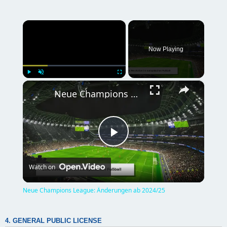
×
Now Playing
×
Play
Unmute
Fullscreen
Neue Champions League: Änderungen ab 2024/25
P
Watch on
l
Neue Champions League: Änderungen ab 2024/25
a
4. GENERAL PUBLIC LICENSE