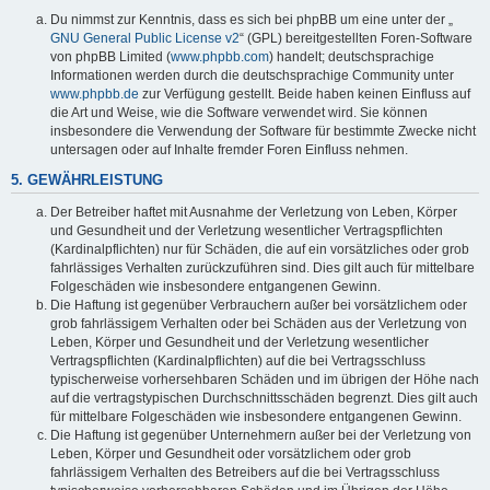
y
Du nimmst zur Kenntnis, dass es sich bei phpBB um eine unter der „
GNU General Public License v2
“ (GPL) bereitgestellten Foren-Software
von phpBB Limited (
www.phpbb.com
) handelt; deutschsprachige
Informationen werden durch die deutschsprachige Community unter
V
www.phpbb.de
zur Verfügung gestellt. Beide haben keinen Einfluss auf
die Art und Weise, wie die Software verwendet wird. Sie können
insbesondere die Verwendung der Software für bestimmte Zwecke nicht
i
untersagen oder auf Inhalte fremder Foren Einfluss nehmen.
5. GEWÄHRLEISTUNG
d
Der Betreiber haftet mit Ausnahme der Verletzung von Leben, Körper
und Gesundheit und der Verletzung wesentlicher Vertragspflichten
(Kardinalpflichten) nur für Schäden, die auf ein vorsätzliches oder grob
fahrlässiges Verhalten zurückzuführen sind. Dies gilt auch für mittelbare
e
Folgeschäden wie insbesondere entgangenen Gewinn.
Die Haftung ist gegenüber Verbrauchern außer bei vorsätzlichem oder
grob fahrlässigem Verhalten oder bei Schäden aus der Verletzung von
o
Leben, Körper und Gesundheit und der Verletzung wesentlicher
Vertragspflichten (Kardinalpflichten) auf die bei Vertragsschluss
typischerweise vorhersehbaren Schäden und im übrigen der Höhe nach
auf die vertragstypischen Durchschnittsschäden begrenzt. Dies gilt auch
für mittelbare Folgeschäden wie insbesondere entgangenen Gewinn.
Die Haftung ist gegenüber Unternehmern außer bei der Verletzung von
Leben, Körper und Gesundheit oder vorsätzlichem oder grob
fahrlässigem Verhalten des Betreibers auf die bei Vertragsschluss