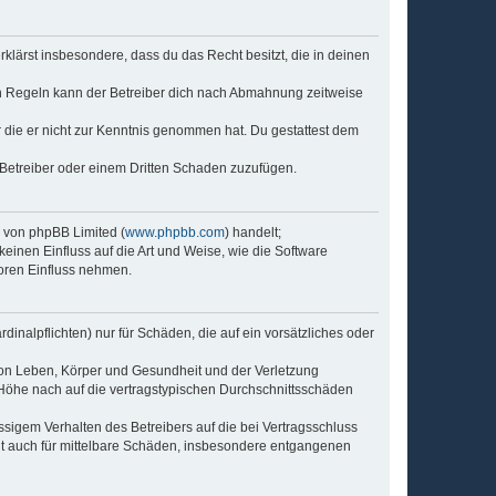
erklärst insbesondere, dass du das Recht besitzt, die in deinen
n Regeln kann der Betreiber dich nach Abmahnung zeitweise
er die er nicht zur Kenntnis genommen hat. Du gestattest dem
 Betreiber oder einem Dritten Schaden zuzufügen.
e von phpBB Limited (
www.phpbb.com
) handelt;
keinen Einfluss auf die Art und Weise, wie die Software
oren Einfluss nehmen.
inalpflichten) nur für Schäden, die auf ein vorsätzliches oder
von Leben, Körper und Gesundheit und der Verletzung
r Höhe nach auf die vertragstypischen Durchschnittsschäden
sigem Verhalten des Betreibers auf die bei Vertragsschluss
lt auch für mittelbare Schäden, insbesondere entgangenen