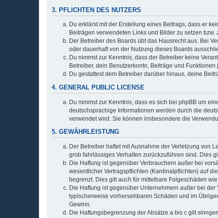
3. PFLICHTEN DES NUTZERS
Du erklärst mit der Erstellung eines Beitrags, dass er ke
Beiträgen verwendeten Links und Bilder zu setzen bzw.
Der Betreiber des Boards übt das Hausrecht aus. Bei V
oder dauerhaft von der Nutzung dieses Boards ausschlie
Du nimmst zur Kenntnis, dass der Betreiber keine Verantw
Betreiber, dein Benutzerkonto, Beiträge und Funktionen 
Du gestattest dem Betreiber darüber hinaus, deine Beit
4. GENERAL PUBLIC LICENSE
Du nimmst zur Kenntnis, dass es sich bei phpBB um eine
deutschsprachige Informationen werden durch die deu
verwendet wird. Sie können insbesondere die Verwendun
5. GEWÄHRLEISTUNG
Der Betreiber haftet mit Ausnahme der Verletzung von Le
grob fahrlässiges Verhalten zurückzuführen sind. Dies 
Die Haftung ist gegenüber Verbrauchern außer bei vors
wesentlicher Vertragspflichten (Kardinalpflichten) auf
begrenzt. Dies gilt auch für mittelbare Folgeschäden 
Die Haftung ist gegenüber Unternehmern außer bei der V
typischerweise vorhersehbaren Schäden und im Übrigen 
Gewinn.
Die Haftungsbegrenzung der Absätze a bis c gilt sinnge