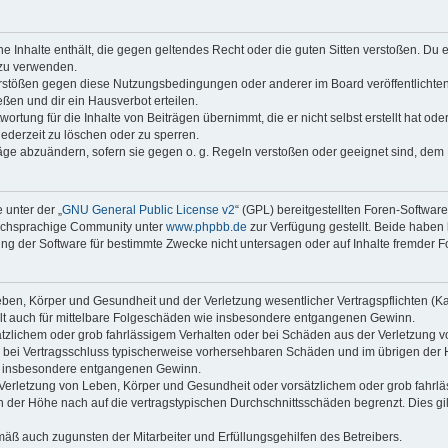
ine Inhalte enthält, die gegen geltendes Recht oder die guten Sitten verstoßen. Du 
 zu verwenden.
erstößen gegen diese Nutzungsbedingungen oder anderer im Board veröffentlichte
ßen und dir ein Hausverbot erteilen.
ortung für die Inhalte von Beiträgen übernimmt, die er nicht selbst erstellt hat od
jederzeit zu löschen oder zu sperren.
räge abzuändern, sofern sie gegen o. g. Regeln verstoßen oder geeignet sind, dem
 unter der „
GNU General Public License v2
“ (GPL) bereitgestellten Foren-Softwar
tschsprachige Community unter
www.phpbb.de
zur Verfügung gestellt. Beide haben 
g der Software für bestimmte Zwecke nicht untersagen oder auf Inhalte fremder F
ben, Körper und Gesundheit und der Verletzung wesentlicher Vertragspflichten (Kard
gilt auch für mittelbare Folgeschäden wie insbesondere entgangenen Gewinn.
ätzlichem oder grob fahrlässigem Verhalten oder bei Schäden aus der Verletzung 
 die bei Vertragsschluss typischerweise vorhersehbaren Schäden und im übrigen de
wie insbesondere entgangenen Gewinn.
erletzung von Leben, Körper und Gesundheit oder vorsätzlichem oder grob fahrläs
der Höhe nach auf die vertragstypischen Durchschnittsschäden begrenzt. Dies gi
mäß auch zugunsten der Mitarbeiter und Erfüllungsgehilfen des Betreibers.