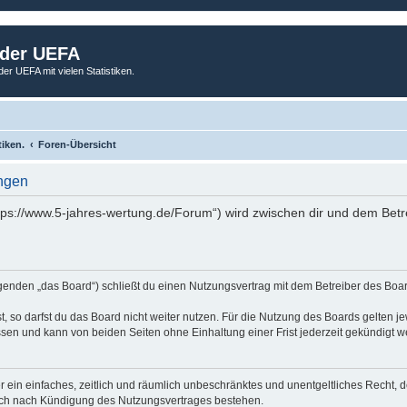
 der UEFA
der UEFA mit vielen Statistiken.
tiken.
Foren-Übersicht
ngen
tps://www.5-jahres-wertung.de/Forum“) wird zwischen dir und dem Betr
genden „das Board“) schließt du einen Nutzungsvertrag mit dem Betreiber des Board
 so darfst du das Board nicht weiter nutzen. Für die Nutzung des Boards gelten jew
sen und kann von beiden Seiten ohne Einhaltung einer Frist jederzeit gekündigt w
ber ein einfaches, zeitlich und räumlich unbeschränktes und unentgeltliches Recht
auch nach Kündigung des Nutzungsvertrages bestehen.