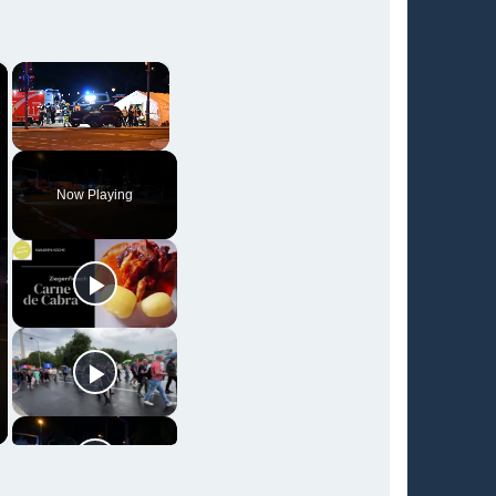
×
×
Unmute
Now Playing