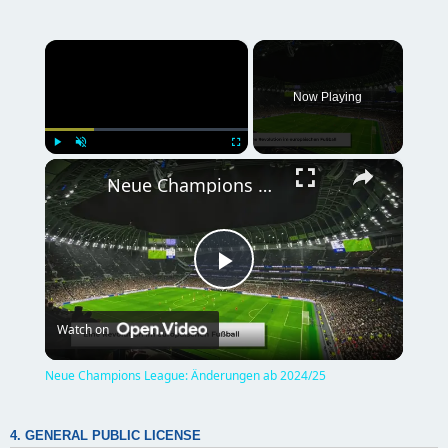
×
Now Playing
×
Play
Unmute
Fullscreen
Neue Champions League: Änderungen ab 2024/25
P
Watch on
l
Neue Champions League: Änderungen ab 2024/25
a
4. GENERAL PUBLIC LICENSE