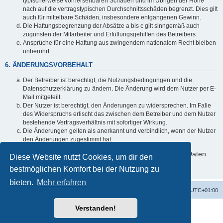
typischerweise vorhersehbaren Schäden und im Übrigen der Höhe
nach auf die vertragstypischen Durchschnittsschäden begrenzt. Dies gilt
auch für mittelbare Schäden, insbesondere entgangenen Gewinn.
Die Haftungsbegrenzung der Absätze a bis c gilt sinngemäß auch
zugunsten der Mitarbeiter und Erfüllungsgehilfen des Betreibers.
Ansprüche für eine Haftung aus zwingendem nationalem Recht bleiben
unberührt.
6. ÄNDERUNGSVORBEHALT
Der Betreiber ist berechtigt, die Nutzungsbedingungen und die
Datenschutzerklärung zu ändern. Die Änderung wird dem Nutzer per E-
Mail mitgeteilt.
Der Nutzer ist berechtigt, den Änderungen zu widersprechen. Im Falle
des Widerspruchs erlischt das zwischen dem Betreiber und dem Nutzer
bestehende Vertragsverhältnis mit sofortiger Wirkung.
Die Änderungen gelten als anerkannt und verbindlich, wenn der Nutzer
den Änderungen zugestimmt hat.
Informationen über den Umgang mit deinen persönlichen Daten
Diese Website nutzt Cookies, um dir den
sind in der Datenschutzerklärung enthalten.
bestmöglichen Komfort bei der Nutzung zu
bieten.
Mehr erfahren
Alles zur 5 Jahreswertung / Tabelle der UEFA mit vielen Statistiken.
Foren-Übersicht
Alle Zeiten sind
UTC+01:00
Verstanden!
Powered by
phpBB
® Forum Software © phpBB Limited
Deutsche Übersetzung durch
phpBB.de