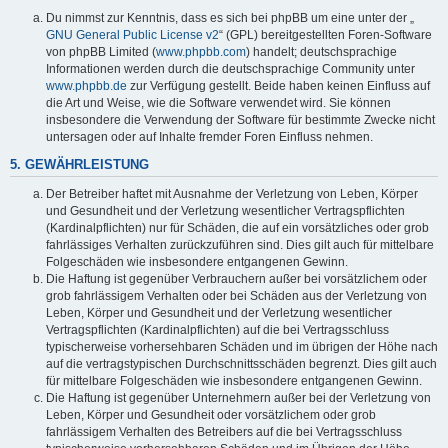
y
Du nimmst zur Kenntnis, dass es sich bei phpBB um eine unter der „
GNU General Public License v2
“ (GPL) bereitgestellten Foren-Software
von phpBB Limited (
www.phpbb.com
) handelt; deutschsprachige
Informationen werden durch die deutschsprachige Community unter
V
www.phpbb.de
zur Verfügung gestellt. Beide haben keinen Einfluss auf
die Art und Weise, wie die Software verwendet wird. Sie können
insbesondere die Verwendung der Software für bestimmte Zwecke nicht
i
untersagen oder auf Inhalte fremder Foren Einfluss nehmen.
5. GEWÄHRLEISTUNG
d
Der Betreiber haftet mit Ausnahme der Verletzung von Leben, Körper
und Gesundheit und der Verletzung wesentlicher Vertragspflichten
(Kardinalpflichten) nur für Schäden, die auf ein vorsätzliches oder grob
fahrlässiges Verhalten zurückzuführen sind. Dies gilt auch für mittelbare
e
Folgeschäden wie insbesondere entgangenen Gewinn.
Die Haftung ist gegenüber Verbrauchern außer bei vorsätzlichem oder
grob fahrlässigem Verhalten oder bei Schäden aus der Verletzung von
o
Leben, Körper und Gesundheit und der Verletzung wesentlicher
Vertragspflichten (Kardinalpflichten) auf die bei Vertragsschluss
typischerweise vorhersehbaren Schäden und im übrigen der Höhe nach
auf die vertragstypischen Durchschnittsschäden begrenzt. Dies gilt auch
für mittelbare Folgeschäden wie insbesondere entgangenen Gewinn.
Die Haftung ist gegenüber Unternehmern außer bei der Verletzung von
Leben, Körper und Gesundheit oder vorsätzlichem oder grob
fahrlässigem Verhalten des Betreibers auf die bei Vertragsschluss