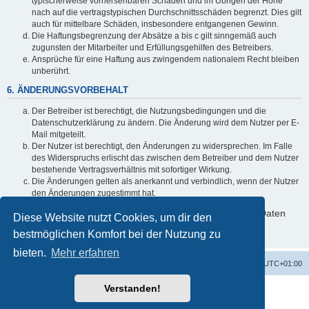
typischerweise vorhersehbaren Schäden und im Übrigen der Höhe
nach auf die vertragstypischen Durchschnittsschäden begrenzt. Dies gilt
auch für mittelbare Schäden, insbesondere entgangenen Gewinn.
Die Haftungsbegrenzung der Absätze a bis c gilt sinngemäß auch
zugunsten der Mitarbeiter und Erfüllungsgehilfen des Betreibers.
Ansprüche für eine Haftung aus zwingendem nationalem Recht bleiben
unberührt.
6. ÄNDERUNGSVORBEHALT
Der Betreiber ist berechtigt, die Nutzungsbedingungen und die
Datenschutzerklärung zu ändern. Die Änderung wird dem Nutzer per E-
Mail mitgeteilt.
Der Nutzer ist berechtigt, den Änderungen zu widersprechen. Im Falle
des Widerspruchs erlischt das zwischen dem Betreiber und dem Nutzer
bestehende Vertragsverhältnis mit sofortiger Wirkung.
Die Änderungen gelten als anerkannt und verbindlich, wenn der Nutzer
den Änderungen zugestimmt hat.
Informationen über den Umgang mit deinen persönlichen Daten
Diese Website nutzt Cookies, um dir den
sind in der Datenschutzerklärung enthalten.
bestmöglichen Komfort bei der Nutzung zu
bieten.
Mehr erfahren
Alles zur 5 Jahreswertung / Tabelle der UEFA mit vielen Statistiken.
Foren-Übersicht
Alle Zeiten sind
UTC+01:00
Verstanden!
Powered by
phpBB
® Forum Software © phpBB Limited
Deutsche Übersetzung durch
phpBB.de