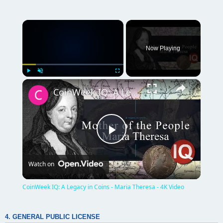
×
Now Playing
×
Play
Unmute
Fullscreen
CoinWeek IQ: A Legacy in Coins - Maria Theresa - 4K Video
P
Watch on
l
CoinWeek IQ: A Legacy in Coins - Maria Theresa - 4K Video
a
4. GENERAL PUBLIC LICENSE