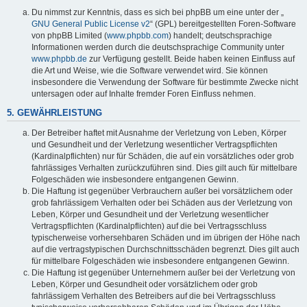
y
Du nimmst zur Kenntnis, dass es sich bei phpBB um eine unter der „
GNU General Public License v2
“ (GPL) bereitgestellten Foren-Software
von phpBB Limited (
www.phpbb.com
) handelt; deutschsprachige
Informationen werden durch die deutschsprachige Community unter
V
www.phpbb.de
zur Verfügung gestellt. Beide haben keinen Einfluss auf
die Art und Weise, wie die Software verwendet wird. Sie können
insbesondere die Verwendung der Software für bestimmte Zwecke nicht
i
untersagen oder auf Inhalte fremder Foren Einfluss nehmen.
5. GEWÄHRLEISTUNG
d
Der Betreiber haftet mit Ausnahme der Verletzung von Leben, Körper
und Gesundheit und der Verletzung wesentlicher Vertragspflichten
(Kardinalpflichten) nur für Schäden, die auf ein vorsätzliches oder grob
fahrlässiges Verhalten zurückzuführen sind. Dies gilt auch für mittelbare
e
Folgeschäden wie insbesondere entgangenen Gewinn.
Die Haftung ist gegenüber Verbrauchern außer bei vorsätzlichem oder
grob fahrlässigem Verhalten oder bei Schäden aus der Verletzung von
o
Leben, Körper und Gesundheit und der Verletzung wesentlicher
Vertragspflichten (Kardinalpflichten) auf die bei Vertragsschluss
typischerweise vorhersehbaren Schäden und im übrigen der Höhe nach
auf die vertragstypischen Durchschnittsschäden begrenzt. Dies gilt auch
für mittelbare Folgeschäden wie insbesondere entgangenen Gewinn.
Die Haftung ist gegenüber Unternehmern außer bei der Verletzung von
Leben, Körper und Gesundheit oder vorsätzlichem oder grob
fahrlässigem Verhalten des Betreibers auf die bei Vertragsschluss