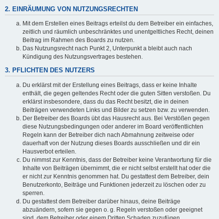
2. EINRÄUMUNG VON NUTZUNGSRECHTEN
Mit dem Erstellen eines Beitrags erteilst du dem Betreiber ein einfaches,
zeitlich und räumlich unbeschränktes und unentgeltliches Recht, deinen
Beitrag im Rahmen des Boards zu nutzen.
Das Nutzungsrecht nach Punkt 2, Unterpunkt a bleibt auch nach
Kündigung des Nutzungsvertrages bestehen.
3. PFLICHTEN DES NUTZERS
Du erklärst mit der Erstellung eines Beitrags, dass er keine Inhalte
enthält, die gegen geltendes Recht oder die guten Sitten verstoßen. Du
erklärst insbesondere, dass du das Recht besitzt, die in deinen
Beiträgen verwendeten Links und Bilder zu setzen bzw. zu verwenden.
Der Betreiber des Boards übt das Hausrecht aus. Bei Verstößen gegen
diese Nutzungsbedingungen oder anderer im Board veröffentlichten
Regeln kann der Betreiber dich nach Abmahnung zeitweise oder
dauerhaft von der Nutzung dieses Boards ausschließen und dir ein
Hausverbot erteilen.
Du nimmst zur Kenntnis, dass der Betreiber keine Verantwortung für die
Inhalte von Beiträgen übernimmt, die er nicht selbst erstellt hat oder die
er nicht zur Kenntnis genommen hat. Du gestattest dem Betreiber, dein
Benutzerkonto, Beiträge und Funktionen jederzeit zu löschen oder zu
sperren.
Du gestattest dem Betreiber darüber hinaus, deine Beiträge
abzuändern, sofern sie gegen o. g. Regeln verstoßen oder geeignet
sind, dem Betreiber oder einem Dritten Schaden zuzufügen.