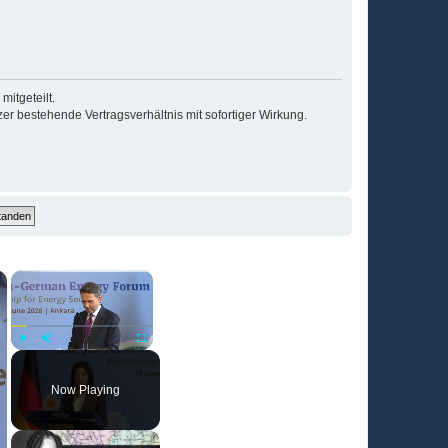
itgeteilt.
r bestehende Vertragsverhältnis mit sofortiger Wirkung.
×
×
Play
Unmute
Fullscreen
Now Playing