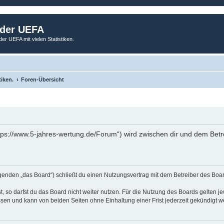
 der UEFA
der UEFA mit vielen Statistiken.
tiken.
Foren-Übersicht
tps://www.5-jahres-wertung.de/Forum“) wird zwischen dir und dem Betr
genden „das Board“) schließt du einen Nutzungsvertrag mit dem Betreiber des Board
 so darfst du das Board nicht weiter nutzen. Für die Nutzung des Boards gelten jew
sen und kann von beiden Seiten ohne Einhaltung einer Frist jederzeit gekündigt w