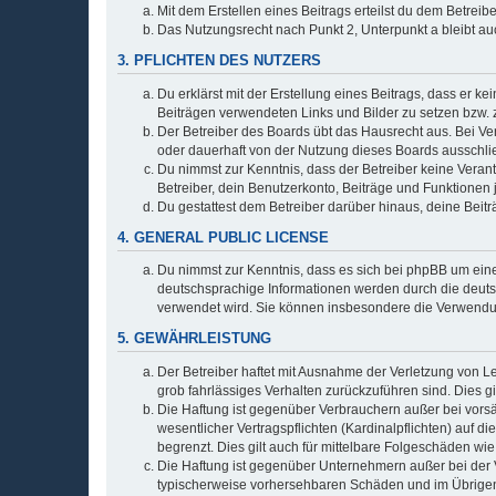
Mit dem Erstellen eines Beitrags erteilst du dem Betrei
Das Nutzungsrecht nach Punkt 2, Unterpunkt a bleibt 
3. PFLICHTEN DES NUTZERS
Du erklärst mit der Erstellung eines Beitrags, dass er ke
Beiträgen verwendeten Links und Bilder zu setzen bzw.
Der Betreiber des Boards übt das Hausrecht aus. Bei V
oder dauerhaft von der Nutzung dieses Boards ausschlie
Du nimmst zur Kenntnis, dass der Betreiber keine Verantw
Betreiber, dein Benutzerkonto, Beiträge und Funktionen 
Du gestattest dem Betreiber darüber hinaus, deine Beit
4. GENERAL PUBLIC LICENSE
Du nimmst zur Kenntnis, dass es sich bei phpBB um eine
deutschsprachige Informationen werden durch die deu
verwendet wird. Sie können insbesondere die Verwendun
5. GEWÄHRLEISTUNG
Der Betreiber haftet mit Ausnahme der Verletzung von Le
grob fahrlässiges Verhalten zurückzuführen sind. Dies 
Die Haftung ist gegenüber Verbrauchern außer bei vors
wesentlicher Vertragspflichten (Kardinalpflichten) auf
begrenzt. Dies gilt auch für mittelbare Folgeschäden 
Die Haftung ist gegenüber Unternehmern außer bei der V
typischerweise vorhersehbaren Schäden und im Übrigen 