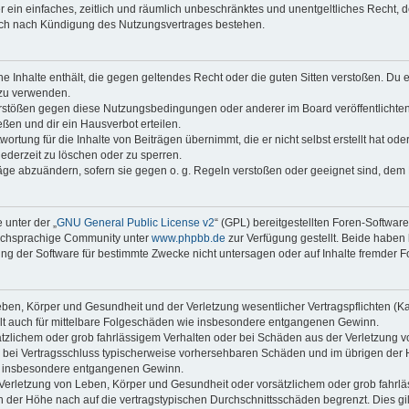
ber ein einfaches, zeitlich und räumlich unbeschränktes und unentgeltliches Recht
auch nach Kündigung des Nutzungsvertrages bestehen.
ine Inhalte enthält, die gegen geltendes Recht oder die guten Sitten verstoßen. Du 
 zu verwenden.
erstößen gegen diese Nutzungsbedingungen oder anderer im Board veröffentlichte
ßen und dir ein Hausverbot erteilen.
ortung für die Inhalte von Beiträgen übernimmt, die er nicht selbst erstellt hat od
jederzeit zu löschen oder zu sperren.
räge abzuändern, sofern sie gegen o. g. Regeln verstoßen oder geeignet sind, dem
 unter der „
GNU General Public License v2
“ (GPL) bereitgestellten Foren-Softwar
tschsprachige Community unter
www.phpbb.de
zur Verfügung gestellt. Beide haben 
g der Software für bestimmte Zwecke nicht untersagen oder auf Inhalte fremder F
ben, Körper und Gesundheit und der Verletzung wesentlicher Vertragspflichten (Kard
gilt auch für mittelbare Folgeschäden wie insbesondere entgangenen Gewinn.
ätzlichem oder grob fahrlässigem Verhalten oder bei Schäden aus der Verletzung 
 die bei Vertragsschluss typischerweise vorhersehbaren Schäden und im übrigen de
wie insbesondere entgangenen Gewinn.
erletzung von Leben, Körper und Gesundheit oder vorsätzlichem oder grob fahrläs
der Höhe nach auf die vertragstypischen Durchschnittsschäden begrenzt. Dies gi