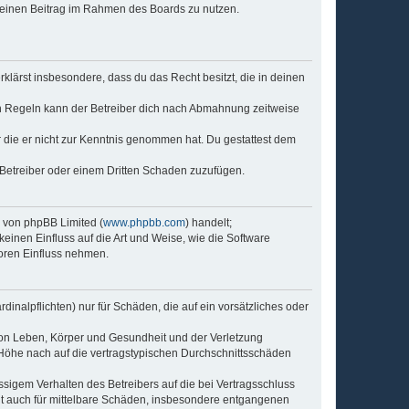
, deinen Beitrag im Rahmen des Boards zu nutzen.
erklärst insbesondere, dass du das Recht besitzt, die in deinen
n Regeln kann der Betreiber dich nach Abmahnung zeitweise
er die er nicht zur Kenntnis genommen hat. Du gestattest dem
 Betreiber oder einem Dritten Schaden zuzufügen.
e von phpBB Limited (
www.phpbb.com
) handelt;
keinen Einfluss auf die Art und Weise, wie die Software
oren Einfluss nehmen.
inalpflichten) nur für Schäden, die auf ein vorsätzliches oder
von Leben, Körper und Gesundheit und der Verletzung
r Höhe nach auf die vertragstypischen Durchschnittsschäden
sigem Verhalten des Betreibers auf die bei Vertragsschluss
lt auch für mittelbare Schäden, insbesondere entgangenen