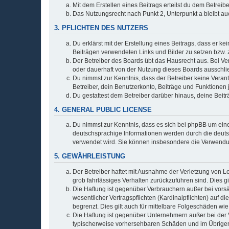
Mit dem Erstellen eines Beitrags erteilst du dem Betrei
Das Nutzungsrecht nach Punkt 2, Unterpunkt a bleibt 
3. PFLICHTEN DES NUTZERS
Du erklärst mit der Erstellung eines Beitrags, dass er ke
Beiträgen verwendeten Links und Bilder zu setzen bzw.
Der Betreiber des Boards übt das Hausrecht aus. Bei V
oder dauerhaft von der Nutzung dieses Boards ausschlie
Du nimmst zur Kenntnis, dass der Betreiber keine Verantw
Betreiber, dein Benutzerkonto, Beiträge und Funktionen 
Du gestattest dem Betreiber darüber hinaus, deine Beit
4. GENERAL PUBLIC LICENSE
Du nimmst zur Kenntnis, dass es sich bei phpBB um eine
deutschsprachige Informationen werden durch die deu
verwendet wird. Sie können insbesondere die Verwendun
5. GEWÄHRLEISTUNG
Der Betreiber haftet mit Ausnahme der Verletzung von Le
grob fahrlässiges Verhalten zurückzuführen sind. Dies 
Die Haftung ist gegenüber Verbrauchern außer bei vors
wesentlicher Vertragspflichten (Kardinalpflichten) auf
begrenzt. Dies gilt auch für mittelbare Folgeschäden 
Die Haftung ist gegenüber Unternehmern außer bei der V
typischerweise vorhersehbaren Schäden und im Übrigen 