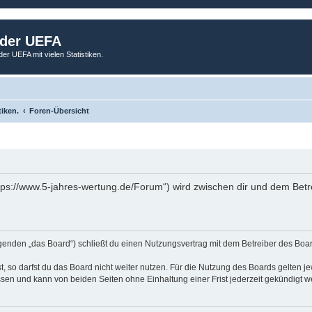
 der UEFA
der UEFA mit vielen Statistiken.
tiken.
Foren-Übersicht
tps://www.5-jahres-wertung.de/Forum“) wird zwischen dir und dem Betr
genden „das Board“) schließt du einen Nutzungsvertrag mit dem Betreiber des Board
 so darfst du das Board nicht weiter nutzen. Für die Nutzung des Boards gelten jew
sen und kann von beiden Seiten ohne Einhaltung einer Frist jederzeit gekündigt w