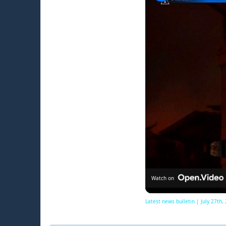
Watch on
Latest news bulletin | July 27th