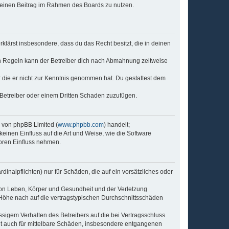
, deinen Beitrag im Rahmen des Boards zu nutzen.
erklärst insbesondere, dass du das Recht besitzt, die in deinen
n Regeln kann der Betreiber dich nach Abmahnung zeitweise
er die er nicht zur Kenntnis genommen hat. Du gestattest dem
 Betreiber oder einem Dritten Schaden zuzufügen.
e von phpBB Limited (
www.phpbb.com
) handelt;
keinen Einfluss auf die Art und Weise, wie die Software
oren Einfluss nehmen.
inalpflichten) nur für Schäden, die auf ein vorsätzliches oder
von Leben, Körper und Gesundheit und der Verletzung
r Höhe nach auf die vertragstypischen Durchschnittsschäden
sigem Verhalten des Betreibers auf die bei Vertragsschluss
lt auch für mittelbare Schäden, insbesondere entgangenen