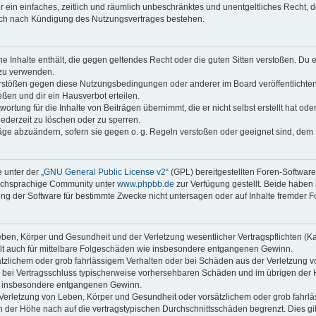
ber ein einfaches, zeitlich und räumlich unbeschränktes und unentgeltliches Recht
auch nach Kündigung des Nutzungsvertrages bestehen.
ine Inhalte enthält, die gegen geltendes Recht oder die guten Sitten verstoßen. Du 
 zu verwenden.
erstößen gegen diese Nutzungsbedingungen oder anderer im Board veröffentlichte
ßen und dir ein Hausverbot erteilen.
ortung für die Inhalte von Beiträgen übernimmt, die er nicht selbst erstellt hat od
jederzeit zu löschen oder zu sperren.
räge abzuändern, sofern sie gegen o. g. Regeln verstoßen oder geeignet sind, dem
 unter der „
GNU General Public License v2
“ (GPL) bereitgestellten Foren-Softwar
tschsprachige Community unter
www.phpbb.de
zur Verfügung gestellt. Beide haben 
g der Software für bestimmte Zwecke nicht untersagen oder auf Inhalte fremder F
ben, Körper und Gesundheit und der Verletzung wesentlicher Vertragspflichten (Kard
gilt auch für mittelbare Folgeschäden wie insbesondere entgangenen Gewinn.
ätzlichem oder grob fahrlässigem Verhalten oder bei Schäden aus der Verletzung 
 die bei Vertragsschluss typischerweise vorhersehbaren Schäden und im übrigen de
wie insbesondere entgangenen Gewinn.
erletzung von Leben, Körper und Gesundheit oder vorsätzlichem oder grob fahrläs
der Höhe nach auf die vertragstypischen Durchschnittsschäden begrenzt. Dies gi