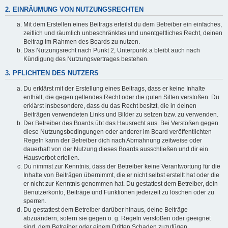
2. EINRÄUMUNG VON NUTZUNGSRECHTEN
Mit dem Erstellen eines Beitrags erteilst du dem Betreiber ein einfaches,
zeitlich und räumlich unbeschränktes und unentgeltliches Recht, deinen
Beitrag im Rahmen des Boards zu nutzen.
Das Nutzungsrecht nach Punkt 2, Unterpunkt a bleibt auch nach
Kündigung des Nutzungsvertrages bestehen.
3. PFLICHTEN DES NUTZERS
Du erklärst mit der Erstellung eines Beitrags, dass er keine Inhalte
enthält, die gegen geltendes Recht oder die guten Sitten verstoßen. Du
erklärst insbesondere, dass du das Recht besitzt, die in deinen
Beiträgen verwendeten Links und Bilder zu setzen bzw. zu verwenden.
Der Betreiber des Boards übt das Hausrecht aus. Bei Verstößen gegen
diese Nutzungsbedingungen oder anderer im Board veröffentlichten
Regeln kann der Betreiber dich nach Abmahnung zeitweise oder
dauerhaft von der Nutzung dieses Boards ausschließen und dir ein
Hausverbot erteilen.
Du nimmst zur Kenntnis, dass der Betreiber keine Verantwortung für die
Inhalte von Beiträgen übernimmt, die er nicht selbst erstellt hat oder die
er nicht zur Kenntnis genommen hat. Du gestattest dem Betreiber, dein
Benutzerkonto, Beiträge und Funktionen jederzeit zu löschen oder zu
sperren.
Du gestattest dem Betreiber darüber hinaus, deine Beiträge
abzuändern, sofern sie gegen o. g. Regeln verstoßen oder geeignet
sind, dem Betreiber oder einem Dritten Schaden zuzufügen.