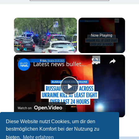
×
Now Playing
×
Play
Unmute
Fullscreen
Latest news bulletin | July 27th, 2026 – Morning
P
Watch on
l
Diese Website nutzt Cookies, um dir den
Latest news bulletin | July 27th, 2026 – Morning
bestmöglichen Komfort bei der Nutzung zu
a
bieten.
Mehr erfahren