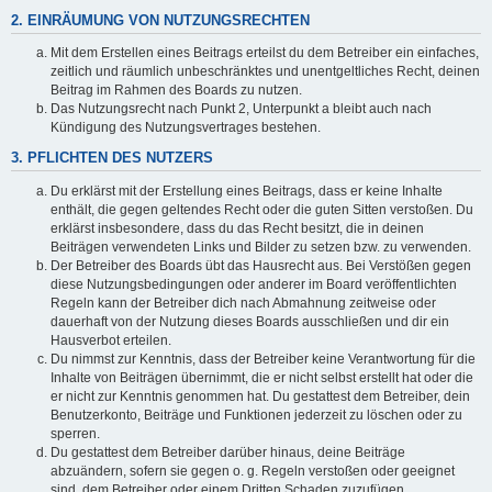
2. EINRÄUMUNG VON NUTZUNGSRECHTEN
Mit dem Erstellen eines Beitrags erteilst du dem Betreiber ein einfaches,
zeitlich und räumlich unbeschränktes und unentgeltliches Recht, deinen
Beitrag im Rahmen des Boards zu nutzen.
Das Nutzungsrecht nach Punkt 2, Unterpunkt a bleibt auch nach
Kündigung des Nutzungsvertrages bestehen.
3. PFLICHTEN DES NUTZERS
Du erklärst mit der Erstellung eines Beitrags, dass er keine Inhalte
enthält, die gegen geltendes Recht oder die guten Sitten verstoßen. Du
erklärst insbesondere, dass du das Recht besitzt, die in deinen
Beiträgen verwendeten Links und Bilder zu setzen bzw. zu verwenden.
Der Betreiber des Boards übt das Hausrecht aus. Bei Verstößen gegen
diese Nutzungsbedingungen oder anderer im Board veröffentlichten
Regeln kann der Betreiber dich nach Abmahnung zeitweise oder
dauerhaft von der Nutzung dieses Boards ausschließen und dir ein
Hausverbot erteilen.
Du nimmst zur Kenntnis, dass der Betreiber keine Verantwortung für die
Inhalte von Beiträgen übernimmt, die er nicht selbst erstellt hat oder die
er nicht zur Kenntnis genommen hat. Du gestattest dem Betreiber, dein
Benutzerkonto, Beiträge und Funktionen jederzeit zu löschen oder zu
sperren.
Du gestattest dem Betreiber darüber hinaus, deine Beiträge
abzuändern, sofern sie gegen o. g. Regeln verstoßen oder geeignet
sind, dem Betreiber oder einem Dritten Schaden zuzufügen.