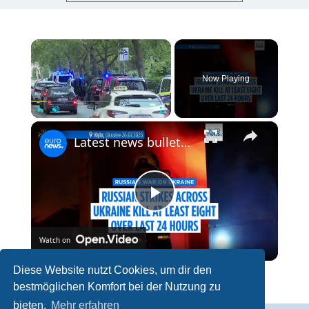
×
Now Playing
×
Play
Unmute
Fullscreen
Latest news bulletin | July 27th, 2026 – Morning
P
Watch on
l
Diese Website nutzt Cookies, um dir den
Latest news bulletin | July 27th, 2026 – Morning
bestmöglichen Komfort bei der Nutzung zu
a
bieten.
Mehr erfahren