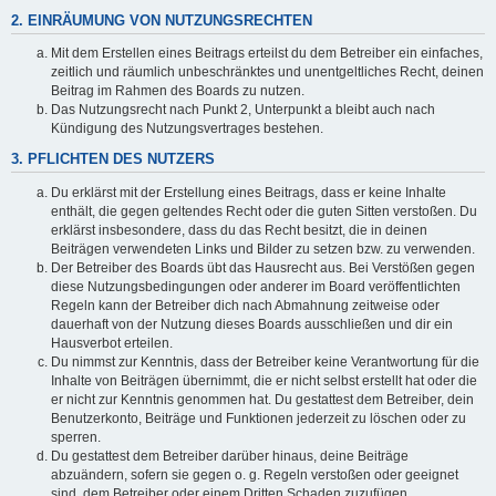
2. EINRÄUMUNG VON NUTZUNGSRECHTEN
Mit dem Erstellen eines Beitrags erteilst du dem Betreiber ein einfaches,
zeitlich und räumlich unbeschränktes und unentgeltliches Recht, deinen
Beitrag im Rahmen des Boards zu nutzen.
Das Nutzungsrecht nach Punkt 2, Unterpunkt a bleibt auch nach
Kündigung des Nutzungsvertrages bestehen.
3. PFLICHTEN DES NUTZERS
Du erklärst mit der Erstellung eines Beitrags, dass er keine Inhalte
enthält, die gegen geltendes Recht oder die guten Sitten verstoßen. Du
erklärst insbesondere, dass du das Recht besitzt, die in deinen
Beiträgen verwendeten Links und Bilder zu setzen bzw. zu verwenden.
Der Betreiber des Boards übt das Hausrecht aus. Bei Verstößen gegen
diese Nutzungsbedingungen oder anderer im Board veröffentlichten
Regeln kann der Betreiber dich nach Abmahnung zeitweise oder
dauerhaft von der Nutzung dieses Boards ausschließen und dir ein
Hausverbot erteilen.
Du nimmst zur Kenntnis, dass der Betreiber keine Verantwortung für die
Inhalte von Beiträgen übernimmt, die er nicht selbst erstellt hat oder die
er nicht zur Kenntnis genommen hat. Du gestattest dem Betreiber, dein
Benutzerkonto, Beiträge und Funktionen jederzeit zu löschen oder zu
sperren.
Du gestattest dem Betreiber darüber hinaus, deine Beiträge
abzuändern, sofern sie gegen o. g. Regeln verstoßen oder geeignet
sind, dem Betreiber oder einem Dritten Schaden zuzufügen.