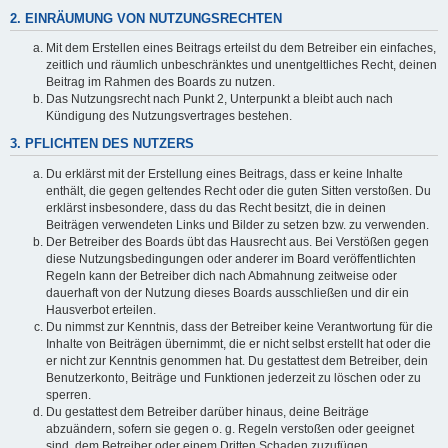
2. EINRÄUMUNG VON NUTZUNGSRECHTEN
Mit dem Erstellen eines Beitrags erteilst du dem Betreiber ein einfaches,
zeitlich und räumlich unbeschränktes und unentgeltliches Recht, deinen
Beitrag im Rahmen des Boards zu nutzen.
Das Nutzungsrecht nach Punkt 2, Unterpunkt a bleibt auch nach
Kündigung des Nutzungsvertrages bestehen.
3. PFLICHTEN DES NUTZERS
Du erklärst mit der Erstellung eines Beitrags, dass er keine Inhalte
enthält, die gegen geltendes Recht oder die guten Sitten verstoßen. Du
erklärst insbesondere, dass du das Recht besitzt, die in deinen
Beiträgen verwendeten Links und Bilder zu setzen bzw. zu verwenden.
Der Betreiber des Boards übt das Hausrecht aus. Bei Verstößen gegen
diese Nutzungsbedingungen oder anderer im Board veröffentlichten
Regeln kann der Betreiber dich nach Abmahnung zeitweise oder
dauerhaft von der Nutzung dieses Boards ausschließen und dir ein
Hausverbot erteilen.
Du nimmst zur Kenntnis, dass der Betreiber keine Verantwortung für die
Inhalte von Beiträgen übernimmt, die er nicht selbst erstellt hat oder die
er nicht zur Kenntnis genommen hat. Du gestattest dem Betreiber, dein
Benutzerkonto, Beiträge und Funktionen jederzeit zu löschen oder zu
sperren.
Du gestattest dem Betreiber darüber hinaus, deine Beiträge
abzuändern, sofern sie gegen o. g. Regeln verstoßen oder geeignet
sind, dem Betreiber oder einem Dritten Schaden zuzufügen.