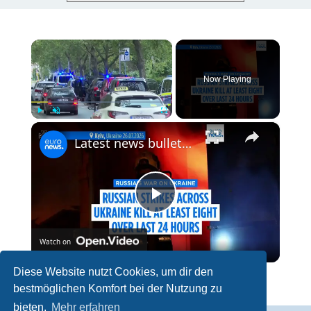
×
Now Playing
×
Play
Unmute
Fullscreen
Latest news bulletin | July 27th, 2026 – Morning
P
Watch on
l
Diese Website nutzt Cookies, um dir den
Latest news bulletin | July 27th, 2026 – Morning
bestmöglichen Komfort bei der Nutzung zu
a
bieten.
Mehr erfahren