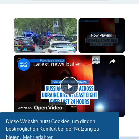
×
Now Playing
×
Play
Unmute
Fullscreen
Latest news bulletin | July 27th, 2026 – Morning
P
Watch on
l
Diese Website nutzt Cookies, um dir den
Latest news bulletin | July 27th, 2026 – Morning
bestmöglichen Komfort bei der Nutzung zu
a
bieten.
Mehr erfahren