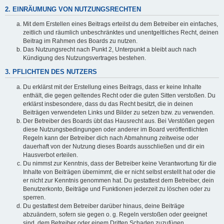
2. EINRÄUMUNG VON NUTZUNGSRECHTEN
Mit dem Erstellen eines Beitrags erteilst du dem Betreiber ein einfaches,
zeitlich und räumlich unbeschränktes und unentgeltliches Recht, deinen
Beitrag im Rahmen des Boards zu nutzen.
Das Nutzungsrecht nach Punkt 2, Unterpunkt a bleibt auch nach
Kündigung des Nutzungsvertrages bestehen.
3. PFLICHTEN DES NUTZERS
Du erklärst mit der Erstellung eines Beitrags, dass er keine Inhalte
enthält, die gegen geltendes Recht oder die guten Sitten verstoßen. Du
erklärst insbesondere, dass du das Recht besitzt, die in deinen
Beiträgen verwendeten Links und Bilder zu setzen bzw. zu verwenden.
Der Betreiber des Boards übt das Hausrecht aus. Bei Verstößen gegen
diese Nutzungsbedingungen oder anderer im Board veröffentlichten
Regeln kann der Betreiber dich nach Abmahnung zeitweise oder
dauerhaft von der Nutzung dieses Boards ausschließen und dir ein
Hausverbot erteilen.
Du nimmst zur Kenntnis, dass der Betreiber keine Verantwortung für die
Inhalte von Beiträgen übernimmt, die er nicht selbst erstellt hat oder die
er nicht zur Kenntnis genommen hat. Du gestattest dem Betreiber, dein
Benutzerkonto, Beiträge und Funktionen jederzeit zu löschen oder zu
sperren.
Du gestattest dem Betreiber darüber hinaus, deine Beiträge
abzuändern, sofern sie gegen o. g. Regeln verstoßen oder geeignet
sind, dem Betreiber oder einem Dritten Schaden zuzufügen.