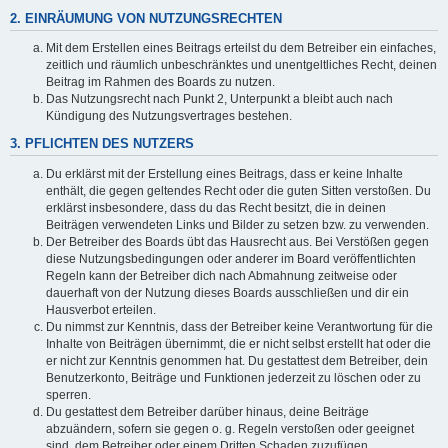
2. EINRÄUMUNG VON NUTZUNGSRECHTEN
Mit dem Erstellen eines Beitrags erteilst du dem Betreiber ein einfaches,
zeitlich und räumlich unbeschränktes und unentgeltliches Recht, deinen
Beitrag im Rahmen des Boards zu nutzen.
Das Nutzungsrecht nach Punkt 2, Unterpunkt a bleibt auch nach
Kündigung des Nutzungsvertrages bestehen.
3. PFLICHTEN DES NUTZERS
Du erklärst mit der Erstellung eines Beitrags, dass er keine Inhalte
enthält, die gegen geltendes Recht oder die guten Sitten verstoßen. Du
erklärst insbesondere, dass du das Recht besitzt, die in deinen
Beiträgen verwendeten Links und Bilder zu setzen bzw. zu verwenden.
Der Betreiber des Boards übt das Hausrecht aus. Bei Verstößen gegen
diese Nutzungsbedingungen oder anderer im Board veröffentlichten
Regeln kann der Betreiber dich nach Abmahnung zeitweise oder
dauerhaft von der Nutzung dieses Boards ausschließen und dir ein
Hausverbot erteilen.
Du nimmst zur Kenntnis, dass der Betreiber keine Verantwortung für die
Inhalte von Beiträgen übernimmt, die er nicht selbst erstellt hat oder die
er nicht zur Kenntnis genommen hat. Du gestattest dem Betreiber, dein
Benutzerkonto, Beiträge und Funktionen jederzeit zu löschen oder zu
sperren.
Du gestattest dem Betreiber darüber hinaus, deine Beiträge
abzuändern, sofern sie gegen o. g. Regeln verstoßen oder geeignet
sind, dem Betreiber oder einem Dritten Schaden zuzufügen.