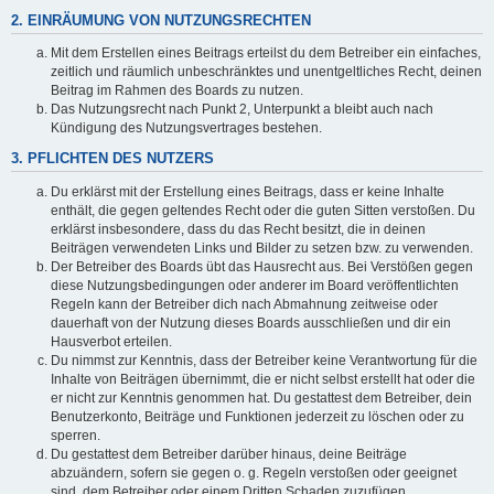
2. EINRÄUMUNG VON NUTZUNGSRECHTEN
Mit dem Erstellen eines Beitrags erteilst du dem Betreiber ein einfaches,
zeitlich und räumlich unbeschränktes und unentgeltliches Recht, deinen
Beitrag im Rahmen des Boards zu nutzen.
Das Nutzungsrecht nach Punkt 2, Unterpunkt a bleibt auch nach
Kündigung des Nutzungsvertrages bestehen.
3. PFLICHTEN DES NUTZERS
Du erklärst mit der Erstellung eines Beitrags, dass er keine Inhalte
enthält, die gegen geltendes Recht oder die guten Sitten verstoßen. Du
erklärst insbesondere, dass du das Recht besitzt, die in deinen
Beiträgen verwendeten Links und Bilder zu setzen bzw. zu verwenden.
Der Betreiber des Boards übt das Hausrecht aus. Bei Verstößen gegen
diese Nutzungsbedingungen oder anderer im Board veröffentlichten
Regeln kann der Betreiber dich nach Abmahnung zeitweise oder
dauerhaft von der Nutzung dieses Boards ausschließen und dir ein
Hausverbot erteilen.
Du nimmst zur Kenntnis, dass der Betreiber keine Verantwortung für die
Inhalte von Beiträgen übernimmt, die er nicht selbst erstellt hat oder die
er nicht zur Kenntnis genommen hat. Du gestattest dem Betreiber, dein
Benutzerkonto, Beiträge und Funktionen jederzeit zu löschen oder zu
sperren.
Du gestattest dem Betreiber darüber hinaus, deine Beiträge
abzuändern, sofern sie gegen o. g. Regeln verstoßen oder geeignet
sind, dem Betreiber oder einem Dritten Schaden zuzufügen.