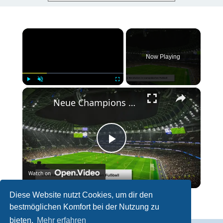
×
Now Playing
×
Play
Unmute
Fullscreen
Neue Champions League: Änderungen ab 2024/25
P
Watch on
l
Diese Website nutzt Cookies, um dir den
Neue Champions League: Änderungen ab 2024/25
bestmöglichen Komfort bei der Nutzung zu
a
bieten.
Mehr erfahren