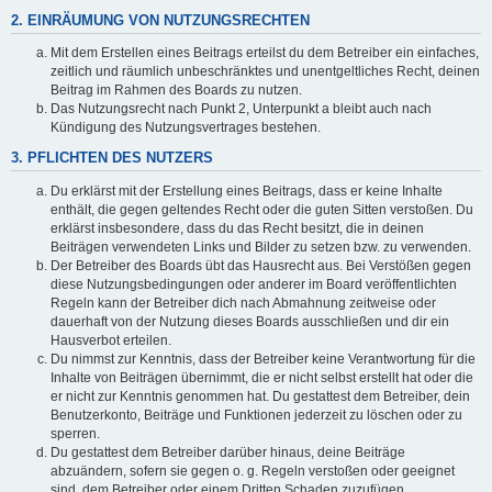
2. EINRÄUMUNG VON NUTZUNGSRECHTEN
Mit dem Erstellen eines Beitrags erteilst du dem Betreiber ein einfaches,
zeitlich und räumlich unbeschränktes und unentgeltliches Recht, deinen
Beitrag im Rahmen des Boards zu nutzen.
Das Nutzungsrecht nach Punkt 2, Unterpunkt a bleibt auch nach
Kündigung des Nutzungsvertrages bestehen.
3. PFLICHTEN DES NUTZERS
Du erklärst mit der Erstellung eines Beitrags, dass er keine Inhalte
enthält, die gegen geltendes Recht oder die guten Sitten verstoßen. Du
erklärst insbesondere, dass du das Recht besitzt, die in deinen
Beiträgen verwendeten Links und Bilder zu setzen bzw. zu verwenden.
Der Betreiber des Boards übt das Hausrecht aus. Bei Verstößen gegen
diese Nutzungsbedingungen oder anderer im Board veröffentlichten
Regeln kann der Betreiber dich nach Abmahnung zeitweise oder
dauerhaft von der Nutzung dieses Boards ausschließen und dir ein
Hausverbot erteilen.
Du nimmst zur Kenntnis, dass der Betreiber keine Verantwortung für die
Inhalte von Beiträgen übernimmt, die er nicht selbst erstellt hat oder die
er nicht zur Kenntnis genommen hat. Du gestattest dem Betreiber, dein
Benutzerkonto, Beiträge und Funktionen jederzeit zu löschen oder zu
sperren.
Du gestattest dem Betreiber darüber hinaus, deine Beiträge
abzuändern, sofern sie gegen o. g. Regeln verstoßen oder geeignet
sind, dem Betreiber oder einem Dritten Schaden zuzufügen.