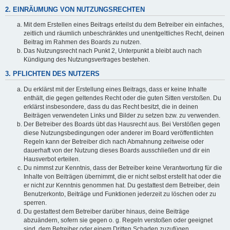
2. EINRÄUMUNG VON NUTZUNGSRECHTEN
Mit dem Erstellen eines Beitrags erteilst du dem Betreiber ein einfaches,
zeitlich und räumlich unbeschränktes und unentgeltliches Recht, deinen
Beitrag im Rahmen des Boards zu nutzen.
Das Nutzungsrecht nach Punkt 2, Unterpunkt a bleibt auch nach
Kündigung des Nutzungsvertrages bestehen.
3. PFLICHTEN DES NUTZERS
Du erklärst mit der Erstellung eines Beitrags, dass er keine Inhalte
enthält, die gegen geltendes Recht oder die guten Sitten verstoßen. Du
erklärst insbesondere, dass du das Recht besitzt, die in deinen
Beiträgen verwendeten Links und Bilder zu setzen bzw. zu verwenden.
Der Betreiber des Boards übt das Hausrecht aus. Bei Verstößen gegen
diese Nutzungsbedingungen oder anderer im Board veröffentlichten
Regeln kann der Betreiber dich nach Abmahnung zeitweise oder
dauerhaft von der Nutzung dieses Boards ausschließen und dir ein
Hausverbot erteilen.
Du nimmst zur Kenntnis, dass der Betreiber keine Verantwortung für die
Inhalte von Beiträgen übernimmt, die er nicht selbst erstellt hat oder die
er nicht zur Kenntnis genommen hat. Du gestattest dem Betreiber, dein
Benutzerkonto, Beiträge und Funktionen jederzeit zu löschen oder zu
sperren.
Du gestattest dem Betreiber darüber hinaus, deine Beiträge
abzuändern, sofern sie gegen o. g. Regeln verstoßen oder geeignet
sind, dem Betreiber oder einem Dritten Schaden zuzufügen.