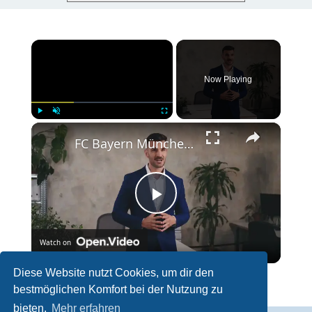
×
Now Playing
×
Play
Unmute
Fullscreen
FC Bayern München 2025: Erfolg und Entwicklung des Rekordmeisters
P
Watch on
l
Diese Website nutzt Cookies, um dir den
FC Bayern München 2025: Erfolg und Entwicklung des Rekordmeisters
bestmöglichen Komfort bei der Nutzung zu
a
bieten.
Mehr erfahren