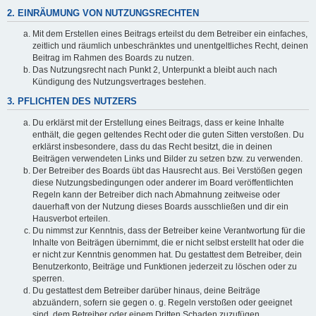
2. EINRÄUMUNG VON NUTZUNGSRECHTEN
Mit dem Erstellen eines Beitrags erteilst du dem Betreiber ein einfaches,
zeitlich und räumlich unbeschränktes und unentgeltliches Recht, deinen
Beitrag im Rahmen des Boards zu nutzen.
Das Nutzungsrecht nach Punkt 2, Unterpunkt a bleibt auch nach
Kündigung des Nutzungsvertrages bestehen.
3. PFLICHTEN DES NUTZERS
Du erklärst mit der Erstellung eines Beitrags, dass er keine Inhalte
enthält, die gegen geltendes Recht oder die guten Sitten verstoßen. Du
erklärst insbesondere, dass du das Recht besitzt, die in deinen
Beiträgen verwendeten Links und Bilder zu setzen bzw. zu verwenden.
Der Betreiber des Boards übt das Hausrecht aus. Bei Verstößen gegen
diese Nutzungsbedingungen oder anderer im Board veröffentlichten
Regeln kann der Betreiber dich nach Abmahnung zeitweise oder
dauerhaft von der Nutzung dieses Boards ausschließen und dir ein
Hausverbot erteilen.
Du nimmst zur Kenntnis, dass der Betreiber keine Verantwortung für die
Inhalte von Beiträgen übernimmt, die er nicht selbst erstellt hat oder die
er nicht zur Kenntnis genommen hat. Du gestattest dem Betreiber, dein
Benutzerkonto, Beiträge und Funktionen jederzeit zu löschen oder zu
sperren.
Du gestattest dem Betreiber darüber hinaus, deine Beiträge
abzuändern, sofern sie gegen o. g. Regeln verstoßen oder geeignet
sind, dem Betreiber oder einem Dritten Schaden zuzufügen.