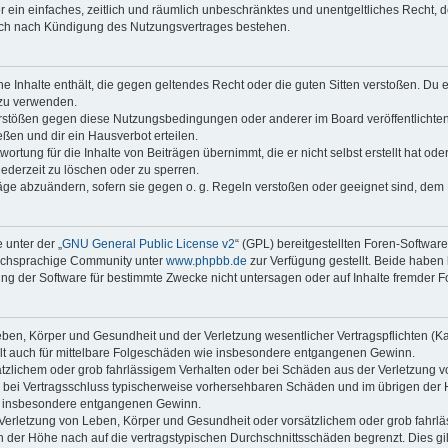
ber ein einfaches, zeitlich und räumlich unbeschränktes und unentgeltliches Recht
auch nach Kündigung des Nutzungsvertrages bestehen.
ine Inhalte enthält, die gegen geltendes Recht oder die guten Sitten verstoßen. Du 
 zu verwenden.
erstößen gegen diese Nutzungsbedingungen oder anderer im Board veröffentlichte
ßen und dir ein Hausverbot erteilen.
ortung für die Inhalte von Beiträgen übernimmt, die er nicht selbst erstellt hat od
jederzeit zu löschen oder zu sperren.
räge abzuändern, sofern sie gegen o. g. Regeln verstoßen oder geeignet sind, dem
 unter der „
GNU General Public License v2
“ (GPL) bereitgestellten Foren-Softwar
tschsprachige Community unter
www.phpbb.de
zur Verfügung gestellt. Beide haben 
g der Software für bestimmte Zwecke nicht untersagen oder auf Inhalte fremder F
ben, Körper und Gesundheit und der Verletzung wesentlicher Vertragspflichten (Kard
gilt auch für mittelbare Folgeschäden wie insbesondere entgangenen Gewinn.
ätzlichem oder grob fahrlässigem Verhalten oder bei Schäden aus der Verletzung 
 die bei Vertragsschluss typischerweise vorhersehbaren Schäden und im übrigen de
wie insbesondere entgangenen Gewinn.
erletzung von Leben, Körper und Gesundheit oder vorsätzlichem oder grob fahrläs
der Höhe nach auf die vertragstypischen Durchschnittsschäden begrenzt. Dies gi