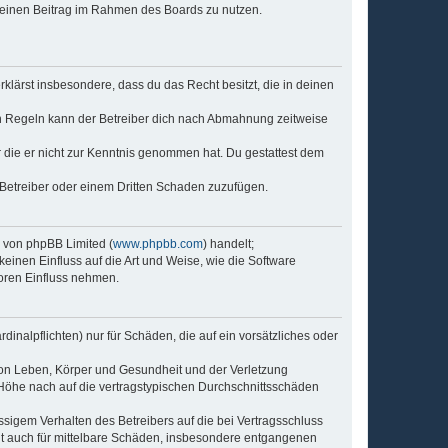
, deinen Beitrag im Rahmen des Boards zu nutzen.
erklärst insbesondere, dass du das Recht besitzt, die in deinen
n Regeln kann der Betreiber dich nach Abmahnung zeitweise
er die er nicht zur Kenntnis genommen hat. Du gestattest dem
 Betreiber oder einem Dritten Schaden zuzufügen.
e von phpBB Limited (
www.phpbb.com
) handelt;
keinen Einfluss auf die Art und Weise, wie die Software
oren Einfluss nehmen.
inalpflichten) nur für Schäden, die auf ein vorsätzliches oder
von Leben, Körper und Gesundheit und der Verletzung
r Höhe nach auf die vertragstypischen Durchschnittsschäden
sigem Verhalten des Betreibers auf die bei Vertragsschluss
lt auch für mittelbare Schäden, insbesondere entgangenen