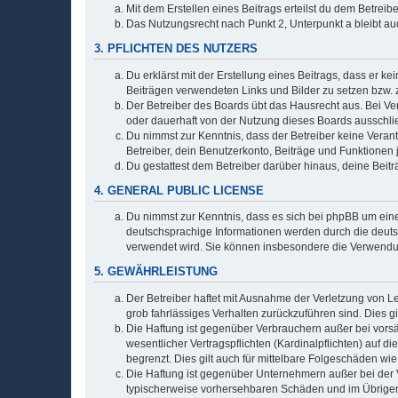
Mit dem Erstellen eines Beitrags erteilst du dem Betrei
Das Nutzungsrecht nach Punkt 2, Unterpunkt a bleibt 
3. PFLICHTEN DES NUTZERS
Du erklärst mit der Erstellung eines Beitrags, dass er ke
Beiträgen verwendeten Links und Bilder zu setzen bzw.
Der Betreiber des Boards übt das Hausrecht aus. Bei V
oder dauerhaft von der Nutzung dieses Boards ausschlie
Du nimmst zur Kenntnis, dass der Betreiber keine Verantw
Betreiber, dein Benutzerkonto, Beiträge und Funktionen 
Du gestattest dem Betreiber darüber hinaus, deine Beit
4. GENERAL PUBLIC LICENSE
Du nimmst zur Kenntnis, dass es sich bei phpBB um eine
deutschsprachige Informationen werden durch die deu
verwendet wird. Sie können insbesondere die Verwendun
5. GEWÄHRLEISTUNG
Der Betreiber haftet mit Ausnahme der Verletzung von Le
grob fahrlässiges Verhalten zurückzuführen sind. Dies 
Die Haftung ist gegenüber Verbrauchern außer bei vors
wesentlicher Vertragspflichten (Kardinalpflichten) auf
begrenzt. Dies gilt auch für mittelbare Folgeschäden 
Die Haftung ist gegenüber Unternehmern außer bei der V
typischerweise vorhersehbaren Schäden und im Übrigen 