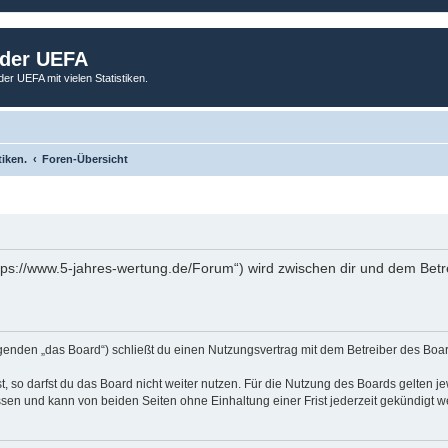
 der UEFA
der UEFA mit vielen Statistiken.
tiken.
Foren-Übersicht
tps://www.5-jahres-wertung.de/Forum“) wird zwischen dir und dem Betr
genden „das Board“) schließt du einen Nutzungsvertrag mit dem Betreiber des Board
 so darfst du das Board nicht weiter nutzen. Für die Nutzung des Boards gelten jew
sen und kann von beiden Seiten ohne Einhaltung einer Frist jederzeit gekündigt w