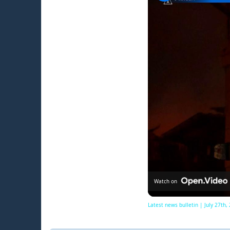
Watch on
Latest news bulletin | July 27th