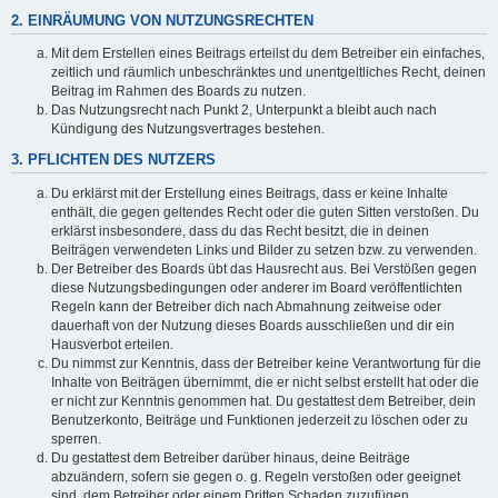
2. EINRÄUMUNG VON NUTZUNGSRECHTEN
Mit dem Erstellen eines Beitrags erteilst du dem Betreiber ein einfaches,
zeitlich und räumlich unbeschränktes und unentgeltliches Recht, deinen
Beitrag im Rahmen des Boards zu nutzen.
Das Nutzungsrecht nach Punkt 2, Unterpunkt a bleibt auch nach
Kündigung des Nutzungsvertrages bestehen.
3. PFLICHTEN DES NUTZERS
Du erklärst mit der Erstellung eines Beitrags, dass er keine Inhalte
enthält, die gegen geltendes Recht oder die guten Sitten verstoßen. Du
erklärst insbesondere, dass du das Recht besitzt, die in deinen
Beiträgen verwendeten Links und Bilder zu setzen bzw. zu verwenden.
Der Betreiber des Boards übt das Hausrecht aus. Bei Verstößen gegen
diese Nutzungsbedingungen oder anderer im Board veröffentlichten
Regeln kann der Betreiber dich nach Abmahnung zeitweise oder
dauerhaft von der Nutzung dieses Boards ausschließen und dir ein
Hausverbot erteilen.
Du nimmst zur Kenntnis, dass der Betreiber keine Verantwortung für die
Inhalte von Beiträgen übernimmt, die er nicht selbst erstellt hat oder die
er nicht zur Kenntnis genommen hat. Du gestattest dem Betreiber, dein
Benutzerkonto, Beiträge und Funktionen jederzeit zu löschen oder zu
sperren.
Du gestattest dem Betreiber darüber hinaus, deine Beiträge
abzuändern, sofern sie gegen o. g. Regeln verstoßen oder geeignet
sind, dem Betreiber oder einem Dritten Schaden zuzufügen.