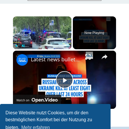
×
Now Playing
×
Play
Unmute
Fullscreen
Latest news bulletin | July 27th, 2026 – Morning
P
Watch on
l
Diese Website nutzt Cookies, um dir den
Latest news bulletin | July 27th, 2026 – Morning
bestmöglichen Komfort bei der Nutzung zu
a
bieten.
Mehr erfahren