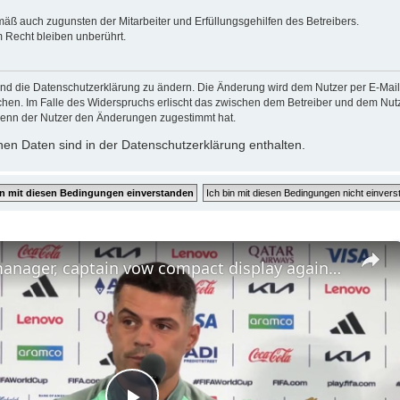
mäß auch zugunsten der Mitarbeiter und Erfüllungsgehilfen des Betreibers.
 Recht bleiben unberührt.
und die Datenschutzerklärung zu ändern. Die Änderung wird dem Nutzer per E-Mail m
chen. Im Falle des Widerspruchs erlischt das zwischen dem Betreiber und dem Nutze
wenn der Nutzer den Änderungen zugestimmt hat.
en Daten sind in der Datenschutzerklärung enthalten.
US: Swiss manager, captain vow compact display against Argentina in World Cup showdown.