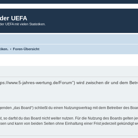
 der UEFA
der UEFA mit vielen Statistiken.
tiken.
Foren-Übersicht
tps://www.5-jahres-wertung.de/Forum“) wird zwischen dir und dem Betr
genden „das Board“) schließt du einen Nutzungsvertrag mit dem Betreiber des Board
 so darfst du das Board nicht weiter nutzen. Für die Nutzung des Boards gelten jew
sen und kann von beiden Seiten ohne Einhaltung einer Frist jederzeit gekündigt w