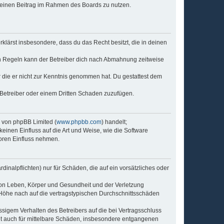
, deinen Beitrag im Rahmen des Boards zu nutzen.
erklärst insbesondere, dass du das Recht besitzt, die in deinen
n Regeln kann der Betreiber dich nach Abmahnung zeitweise
er die er nicht zur Kenntnis genommen hat. Du gestattest dem
 Betreiber oder einem Dritten Schaden zuzufügen.
e von phpBB Limited (
www.phpbb.com
) handelt;
keinen Einfluss auf die Art und Weise, wie die Software
oren Einfluss nehmen.
inalpflichten) nur für Schäden, die auf ein vorsätzliches oder
von Leben, Körper und Gesundheit und der Verletzung
r Höhe nach auf die vertragstypischen Durchschnittsschäden
sigem Verhalten des Betreibers auf die bei Vertragsschluss
lt auch für mittelbare Schäden, insbesondere entgangenen