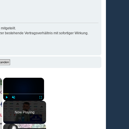
itgeteilt.
r bestehende Vertragsverhältnis mit sofortiger Wirkung.
×
×
Play
Unmute
Fullscreen
Now Playing