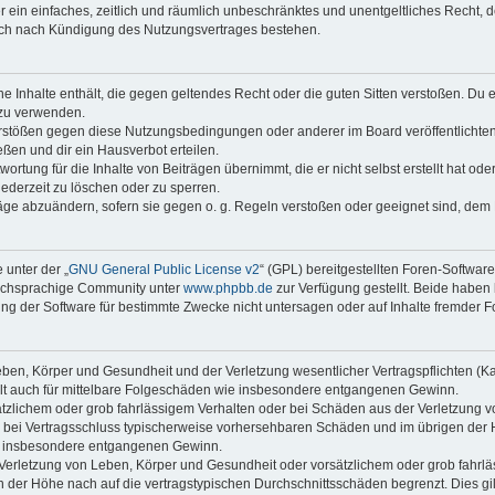
ber ein einfaches, zeitlich und räumlich unbeschränktes und unentgeltliches Recht
auch nach Kündigung des Nutzungsvertrages bestehen.
ine Inhalte enthält, die gegen geltendes Recht oder die guten Sitten verstoßen. Du 
 zu verwenden.
erstößen gegen diese Nutzungsbedingungen oder anderer im Board veröffentlichte
ßen und dir ein Hausverbot erteilen.
ortung für die Inhalte von Beiträgen übernimmt, die er nicht selbst erstellt hat od
jederzeit zu löschen oder zu sperren.
räge abzuändern, sofern sie gegen o. g. Regeln verstoßen oder geeignet sind, dem
 unter der „
GNU General Public License v2
“ (GPL) bereitgestellten Foren-Softwar
tschsprachige Community unter
www.phpbb.de
zur Verfügung gestellt. Beide haben 
g der Software für bestimmte Zwecke nicht untersagen oder auf Inhalte fremder F
ben, Körper und Gesundheit und der Verletzung wesentlicher Vertragspflichten (Kard
gilt auch für mittelbare Folgeschäden wie insbesondere entgangenen Gewinn.
ätzlichem oder grob fahrlässigem Verhalten oder bei Schäden aus der Verletzung 
 die bei Vertragsschluss typischerweise vorhersehbaren Schäden und im übrigen de
wie insbesondere entgangenen Gewinn.
erletzung von Leben, Körper und Gesundheit oder vorsätzlichem oder grob fahrläs
der Höhe nach auf die vertragstypischen Durchschnittsschäden begrenzt. Dies gi