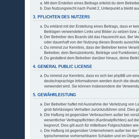
Mit dem Erstellen eines Beitrags erteilst du dem Betrei
Das Nutzungsrecht nach Punkt 2, Unterpunkt a bleibt 
3. PFLICHTEN DES NUTZERS
Du erklärst mit der Erstellung eines Beitrags, dass er ke
Beiträgen verwendeten Links und Bilder zu setzen bzw.
Der Betreiber des Boards übt das Hausrecht aus. Bei V
oder dauerhaft von der Nutzung dieses Boards ausschlie
Du nimmst zur Kenntnis, dass der Betreiber keine Verantw
Betreiber, dein Benutzerkonto, Beiträge und Funktionen 
Du gestattest dem Betreiber darüber hinaus, deine Beit
4. GENERAL PUBLIC LICENSE
Du nimmst zur Kenntnis, dass es sich bei phpBB um eine
deutschsprachige Informationen werden durch die deu
verwendet wird. Sie können insbesondere die Verwendun
5. GEWÄHRLEISTUNG
Der Betreiber haftet mit Ausnahme der Verletzung von Le
grob fahrlässiges Verhalten zurückzuführen sind. Dies 
Die Haftung ist gegenüber Verbrauchern außer bei vors
wesentlicher Vertragspflichten (Kardinalpflichten) auf
begrenzt. Dies gilt auch für mittelbare Folgeschäden 
Die Haftung ist gegenüber Unternehmern außer bei der V
typischerweise vorhersehbaren Schäden und im Übrigen 