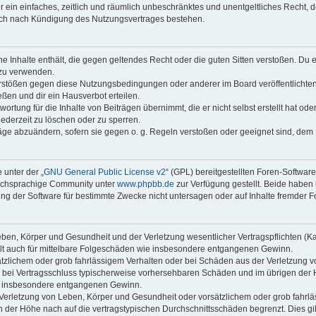
ber ein einfaches, zeitlich und räumlich unbeschränktes und unentgeltliches Recht
auch nach Kündigung des Nutzungsvertrages bestehen.
ine Inhalte enthält, die gegen geltendes Recht oder die guten Sitten verstoßen. Du 
 zu verwenden.
erstößen gegen diese Nutzungsbedingungen oder anderer im Board veröffentlichte
ßen und dir ein Hausverbot erteilen.
ortung für die Inhalte von Beiträgen übernimmt, die er nicht selbst erstellt hat od
jederzeit zu löschen oder zu sperren.
räge abzuändern, sofern sie gegen o. g. Regeln verstoßen oder geeignet sind, dem
 unter der „
GNU General Public License v2
“ (GPL) bereitgestellten Foren-Softwar
tschsprachige Community unter
www.phpbb.de
zur Verfügung gestellt. Beide haben 
g der Software für bestimmte Zwecke nicht untersagen oder auf Inhalte fremder F
ben, Körper und Gesundheit und der Verletzung wesentlicher Vertragspflichten (Kard
gilt auch für mittelbare Folgeschäden wie insbesondere entgangenen Gewinn.
ätzlichem oder grob fahrlässigem Verhalten oder bei Schäden aus der Verletzung 
 die bei Vertragsschluss typischerweise vorhersehbaren Schäden und im übrigen de
wie insbesondere entgangenen Gewinn.
erletzung von Leben, Körper und Gesundheit oder vorsätzlichem oder grob fahrläs
der Höhe nach auf die vertragstypischen Durchschnittsschäden begrenzt. Dies gi