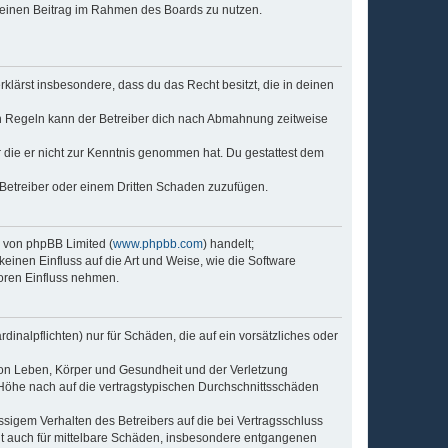
, deinen Beitrag im Rahmen des Boards zu nutzen.
erklärst insbesondere, dass du das Recht besitzt, die in deinen
n Regeln kann der Betreiber dich nach Abmahnung zeitweise
er die er nicht zur Kenntnis genommen hat. Du gestattest dem
 Betreiber oder einem Dritten Schaden zuzufügen.
e von phpBB Limited (
www.phpbb.com
) handelt;
keinen Einfluss auf die Art und Weise, wie die Software
oren Einfluss nehmen.
inalpflichten) nur für Schäden, die auf ein vorsätzliches oder
von Leben, Körper und Gesundheit und der Verletzung
r Höhe nach auf die vertragstypischen Durchschnittsschäden
sigem Verhalten des Betreibers auf die bei Vertragsschluss
lt auch für mittelbare Schäden, insbesondere entgangenen