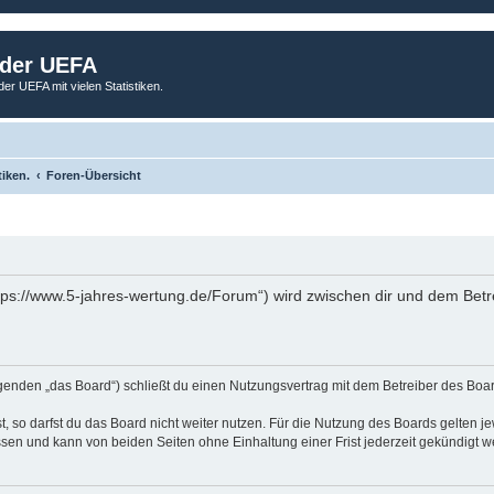
 der UEFA
der UEFA mit vielen Statistiken.
tiken.
Foren-Übersicht
tps://www.5-jahres-wertung.de/Forum“) wird zwischen dir und dem Betr
genden „das Board“) schließt du einen Nutzungsvertrag mit dem Betreiber des Board
 so darfst du das Board nicht weiter nutzen. Für die Nutzung des Boards gelten jew
sen und kann von beiden Seiten ohne Einhaltung einer Frist jederzeit gekündigt w