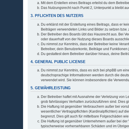
Mit dem Erstellen eines Beitrags erteilst du dem Betrei
Das Nutzungsrecht nach Punkt 2, Unterpunkt a bleibt 
3. PFLICHTEN DES NUTZERS
Du erklärst mit der Erstellung eines Beitrags, dass er ke
Beiträgen verwendeten Links und Bilder zu setzen bzw.
Der Betreiber des Boards übt das Hausrecht aus. Bei V
oder dauerhaft von der Nutzung dieses Boards ausschlie
Du nimmst zur Kenntnis, dass der Betreiber keine Verantw
Betreiber, dein Benutzerkonto, Beiträge und Funktionen 
Du gestattest dem Betreiber darüber hinaus, deine Beit
4. GENERAL PUBLIC LICENSE
Du nimmst zur Kenntnis, dass es sich bei phpBB um eine
deutschsprachige Informationen werden durch die deu
verwendet wird. Sie können insbesondere die Verwendun
5. GEWÄHRLEISTUNG
Der Betreiber haftet mit Ausnahme der Verletzung von Le
grob fahrlässiges Verhalten zurückzuführen sind. Dies 
Die Haftung ist gegenüber Verbrauchern außer bei vors
wesentlicher Vertragspflichten (Kardinalpflichten) auf
begrenzt. Dies gilt auch für mittelbare Folgeschäden 
Die Haftung ist gegenüber Unternehmern außer bei der V
typischerweise vorhersehbaren Schäden und im Übrigen 