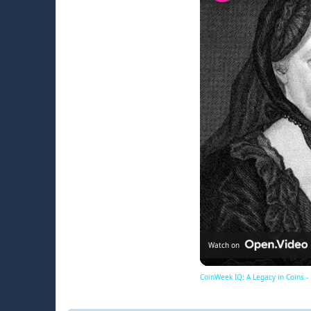
Watch on
CoinWeek IQ: A Legacy in Coins -