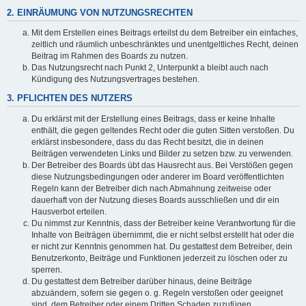
2. EINRÄUMUNG VON NUTZUNGSRECHTEN
Mit dem Erstellen eines Beitrags erteilst du dem Betreiber ein einfaches,
zeitlich und räumlich unbeschränktes und unentgeltliches Recht, deinen
Beitrag im Rahmen des Boards zu nutzen.
Das Nutzungsrecht nach Punkt 2, Unterpunkt a bleibt auch nach
Kündigung des Nutzungsvertrages bestehen.
3. PFLICHTEN DES NUTZERS
Du erklärst mit der Erstellung eines Beitrags, dass er keine Inhalte
enthält, die gegen geltendes Recht oder die guten Sitten verstoßen. Du
erklärst insbesondere, dass du das Recht besitzt, die in deinen
Beiträgen verwendeten Links und Bilder zu setzen bzw. zu verwenden.
Der Betreiber des Boards übt das Hausrecht aus. Bei Verstößen gegen
diese Nutzungsbedingungen oder anderer im Board veröffentlichten
Regeln kann der Betreiber dich nach Abmahnung zeitweise oder
dauerhaft von der Nutzung dieses Boards ausschließen und dir ein
Hausverbot erteilen.
Du nimmst zur Kenntnis, dass der Betreiber keine Verantwortung für die
Inhalte von Beiträgen übernimmt, die er nicht selbst erstellt hat oder die
er nicht zur Kenntnis genommen hat. Du gestattest dem Betreiber, dein
Benutzerkonto, Beiträge und Funktionen jederzeit zu löschen oder zu
sperren.
Du gestattest dem Betreiber darüber hinaus, deine Beiträge
abzuändern, sofern sie gegen o. g. Regeln verstoßen oder geeignet
sind, dem Betreiber oder einem Dritten Schaden zuzufügen.