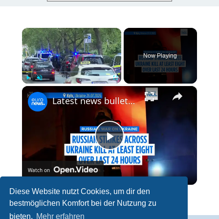
×
Now Playing
×
Play
Unmute
Fullscreen
Latest news bulletin | July 27th, 2026 – Morning
P
Watch on
l
Diese Website nutzt Cookies, um dir den
Latest news bulletin | July 27th, 2026 – Morning
bestmöglichen Komfort bei der Nutzung zu
a
bieten.
Mehr erfahren