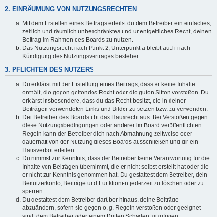
2. EINRÄUMUNG VON NUTZUNGSRECHTEN
Mit dem Erstellen eines Beitrags erteilst du dem Betreiber ein einfaches,
zeitlich und räumlich unbeschränktes und unentgeltliches Recht, deinen
Beitrag im Rahmen des Boards zu nutzen.
Das Nutzungsrecht nach Punkt 2, Unterpunkt a bleibt auch nach
Kündigung des Nutzungsvertrages bestehen.
3. PFLICHTEN DES NUTZERS
Du erklärst mit der Erstellung eines Beitrags, dass er keine Inhalte
enthält, die gegen geltendes Recht oder die guten Sitten verstoßen. Du
erklärst insbesondere, dass du das Recht besitzt, die in deinen
Beiträgen verwendeten Links und Bilder zu setzen bzw. zu verwenden.
Der Betreiber des Boards übt das Hausrecht aus. Bei Verstößen gegen
diese Nutzungsbedingungen oder anderer im Board veröffentlichten
Regeln kann der Betreiber dich nach Abmahnung zeitweise oder
dauerhaft von der Nutzung dieses Boards ausschließen und dir ein
Hausverbot erteilen.
Du nimmst zur Kenntnis, dass der Betreiber keine Verantwortung für die
Inhalte von Beiträgen übernimmt, die er nicht selbst erstellt hat oder die
er nicht zur Kenntnis genommen hat. Du gestattest dem Betreiber, dein
Benutzerkonto, Beiträge und Funktionen jederzeit zu löschen oder zu
sperren.
Du gestattest dem Betreiber darüber hinaus, deine Beiträge
abzuändern, sofern sie gegen o. g. Regeln verstoßen oder geeignet
sind, dem Betreiber oder einem Dritten Schaden zuzufügen.