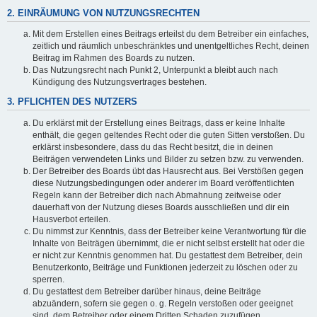
2. EINRÄUMUNG VON NUTZUNGSRECHTEN
Mit dem Erstellen eines Beitrags erteilst du dem Betreiber ein einfaches,
zeitlich und räumlich unbeschränktes und unentgeltliches Recht, deinen
Beitrag im Rahmen des Boards zu nutzen.
Das Nutzungsrecht nach Punkt 2, Unterpunkt a bleibt auch nach
Kündigung des Nutzungsvertrages bestehen.
3. PFLICHTEN DES NUTZERS
Du erklärst mit der Erstellung eines Beitrags, dass er keine Inhalte
enthält, die gegen geltendes Recht oder die guten Sitten verstoßen. Du
erklärst insbesondere, dass du das Recht besitzt, die in deinen
Beiträgen verwendeten Links und Bilder zu setzen bzw. zu verwenden.
Der Betreiber des Boards übt das Hausrecht aus. Bei Verstößen gegen
diese Nutzungsbedingungen oder anderer im Board veröffentlichten
Regeln kann der Betreiber dich nach Abmahnung zeitweise oder
dauerhaft von der Nutzung dieses Boards ausschließen und dir ein
Hausverbot erteilen.
Du nimmst zur Kenntnis, dass der Betreiber keine Verantwortung für die
Inhalte von Beiträgen übernimmt, die er nicht selbst erstellt hat oder die
er nicht zur Kenntnis genommen hat. Du gestattest dem Betreiber, dein
Benutzerkonto, Beiträge und Funktionen jederzeit zu löschen oder zu
sperren.
Du gestattest dem Betreiber darüber hinaus, deine Beiträge
abzuändern, sofern sie gegen o. g. Regeln verstoßen oder geeignet
sind, dem Betreiber oder einem Dritten Schaden zuzufügen.