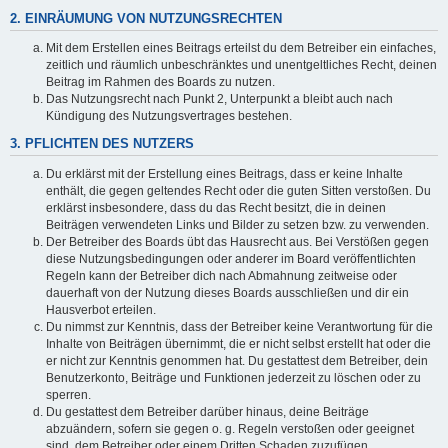
2. EINRÄUMUNG VON NUTZUNGSRECHTEN
Mit dem Erstellen eines Beitrags erteilst du dem Betreiber ein einfaches,
zeitlich und räumlich unbeschränktes und unentgeltliches Recht, deinen
Beitrag im Rahmen des Boards zu nutzen.
Das Nutzungsrecht nach Punkt 2, Unterpunkt a bleibt auch nach
Kündigung des Nutzungsvertrages bestehen.
3. PFLICHTEN DES NUTZERS
Du erklärst mit der Erstellung eines Beitrags, dass er keine Inhalte
enthält, die gegen geltendes Recht oder die guten Sitten verstoßen. Du
erklärst insbesondere, dass du das Recht besitzt, die in deinen
Beiträgen verwendeten Links und Bilder zu setzen bzw. zu verwenden.
Der Betreiber des Boards übt das Hausrecht aus. Bei Verstößen gegen
diese Nutzungsbedingungen oder anderer im Board veröffentlichten
Regeln kann der Betreiber dich nach Abmahnung zeitweise oder
dauerhaft von der Nutzung dieses Boards ausschließen und dir ein
Hausverbot erteilen.
Du nimmst zur Kenntnis, dass der Betreiber keine Verantwortung für die
Inhalte von Beiträgen übernimmt, die er nicht selbst erstellt hat oder die
er nicht zur Kenntnis genommen hat. Du gestattest dem Betreiber, dein
Benutzerkonto, Beiträge und Funktionen jederzeit zu löschen oder zu
sperren.
Du gestattest dem Betreiber darüber hinaus, deine Beiträge
abzuändern, sofern sie gegen o. g. Regeln verstoßen oder geeignet
sind, dem Betreiber oder einem Dritten Schaden zuzufügen.