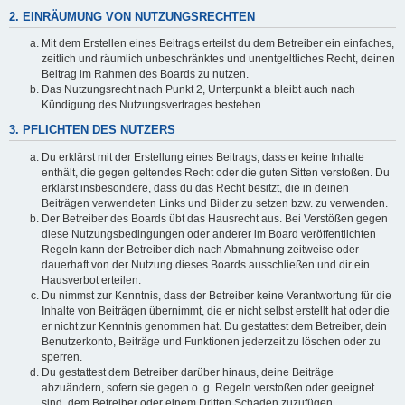
2. EINRÄUMUNG VON NUTZUNGSRECHTEN
Mit dem Erstellen eines Beitrags erteilst du dem Betreiber ein einfaches,
zeitlich und räumlich unbeschränktes und unentgeltliches Recht, deinen
Beitrag im Rahmen des Boards zu nutzen.
Das Nutzungsrecht nach Punkt 2, Unterpunkt a bleibt auch nach
Kündigung des Nutzungsvertrages bestehen.
3. PFLICHTEN DES NUTZERS
Du erklärst mit der Erstellung eines Beitrags, dass er keine Inhalte
enthält, die gegen geltendes Recht oder die guten Sitten verstoßen. Du
erklärst insbesondere, dass du das Recht besitzt, die in deinen
Beiträgen verwendeten Links und Bilder zu setzen bzw. zu verwenden.
Der Betreiber des Boards übt das Hausrecht aus. Bei Verstößen gegen
diese Nutzungsbedingungen oder anderer im Board veröffentlichten
Regeln kann der Betreiber dich nach Abmahnung zeitweise oder
dauerhaft von der Nutzung dieses Boards ausschließen und dir ein
Hausverbot erteilen.
Du nimmst zur Kenntnis, dass der Betreiber keine Verantwortung für die
Inhalte von Beiträgen übernimmt, die er nicht selbst erstellt hat oder die
er nicht zur Kenntnis genommen hat. Du gestattest dem Betreiber, dein
Benutzerkonto, Beiträge und Funktionen jederzeit zu löschen oder zu
sperren.
Du gestattest dem Betreiber darüber hinaus, deine Beiträge
abzuändern, sofern sie gegen o. g. Regeln verstoßen oder geeignet
sind, dem Betreiber oder einem Dritten Schaden zuzufügen.