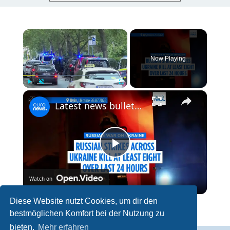
×
Now Playing
×
Play
Unmute
Fullscreen
Latest news bulletin | July 27th, 2026 – Morning
P
Watch on
l
Diese Website nutzt Cookies, um dir den
Latest news bulletin | July 27th, 2026 – Morning
bestmöglichen Komfort bei der Nutzung zu
a
bieten.
Mehr erfahren