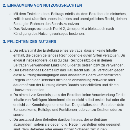
2. EINRÄUMUNG VON NUTZUNGSRECHTEN
Mit dem Erstellen eines Beitrags erteilst du dem Betreiber ein einfaches,
zeitlich und räumlich unbeschränktes und unentgeltliches Recht, deinen
Beitrag im Rahmen des Boards zu nutzen.
Das Nutzungsrecht nach Punkt 2, Unterpunkt a bleibt auch nach
Kündigung des Nutzungsvertrages bestehen.
3. PFLICHTEN DES NUTZERS
Du erklärst mit der Erstellung eines Beitrags, dass er keine Inhalte
enthält, die gegen geltendes Recht oder die guten Sitten verstoßen. Du
erklärst insbesondere, dass du das Recht besitzt, die in deinen
Beiträgen verwendeten Links und Bilder zu setzen bzw. zu verwenden.
Der Betreiber des Boards übt das Hausrecht aus. Bei Verstößen gegen
diese Nutzungsbedingungen oder anderer im Board veröffentlichten
Regeln kann der Betreiber dich nach Abmahnung zeitweise oder
dauerhaft von der Nutzung dieses Boards ausschließen und dir ein
Hausverbot erteilen.
Du nimmst zur Kenntnis, dass der Betreiber keine Verantwortung für die
Inhalte von Beiträgen übernimmt, die er nicht selbst erstellt hat oder die
er nicht zur Kenntnis genommen hat. Du gestattest dem Betreiber, dein
Benutzerkonto, Beiträge und Funktionen jederzeit zu löschen oder zu
sperren.
Du gestattest dem Betreiber darüber hinaus, deine Beiträge
abzuändern, sofern sie gegen o. g. Regeln verstoßen oder geeignet
sind, dem Betreiber oder einem Dritten Schaden zuzufügen.