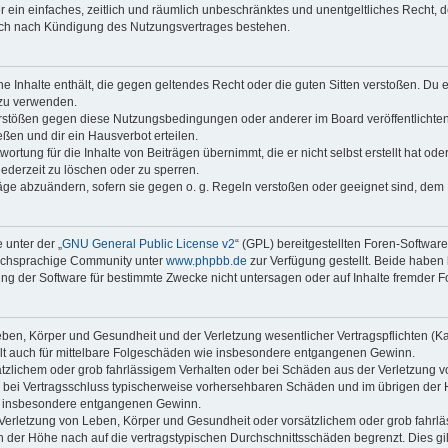
ber ein einfaches, zeitlich und räumlich unbeschränktes und unentgeltliches Recht
auch nach Kündigung des Nutzungsvertrages bestehen.
ine Inhalte enthält, die gegen geltendes Recht oder die guten Sitten verstoßen. Du 
 zu verwenden.
erstößen gegen diese Nutzungsbedingungen oder anderer im Board veröffentlichte
ßen und dir ein Hausverbot erteilen.
ortung für die Inhalte von Beiträgen übernimmt, die er nicht selbst erstellt hat od
jederzeit zu löschen oder zu sperren.
räge abzuändern, sofern sie gegen o. g. Regeln verstoßen oder geeignet sind, dem
 unter der „
GNU General Public License v2
“ (GPL) bereitgestellten Foren-Softwar
tschsprachige Community unter
www.phpbb.de
zur Verfügung gestellt. Beide haben 
g der Software für bestimmte Zwecke nicht untersagen oder auf Inhalte fremder F
ben, Körper und Gesundheit und der Verletzung wesentlicher Vertragspflichten (Kard
gilt auch für mittelbare Folgeschäden wie insbesondere entgangenen Gewinn.
ätzlichem oder grob fahrlässigem Verhalten oder bei Schäden aus der Verletzung 
 die bei Vertragsschluss typischerweise vorhersehbaren Schäden und im übrigen de
wie insbesondere entgangenen Gewinn.
erletzung von Leben, Körper und Gesundheit oder vorsätzlichem oder grob fahrläs
der Höhe nach auf die vertragstypischen Durchschnittsschäden begrenzt. Dies gi