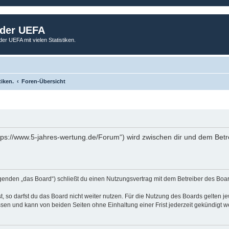
 der UEFA
der UEFA mit vielen Statistiken.
tiken.
Foren-Übersicht
tps://www.5-jahres-wertung.de/Forum“) wird zwischen dir und dem Betr
genden „das Board“) schließt du einen Nutzungsvertrag mit dem Betreiber des Board
 so darfst du das Board nicht weiter nutzen. Für die Nutzung des Boards gelten jew
sen und kann von beiden Seiten ohne Einhaltung einer Frist jederzeit gekündigt w