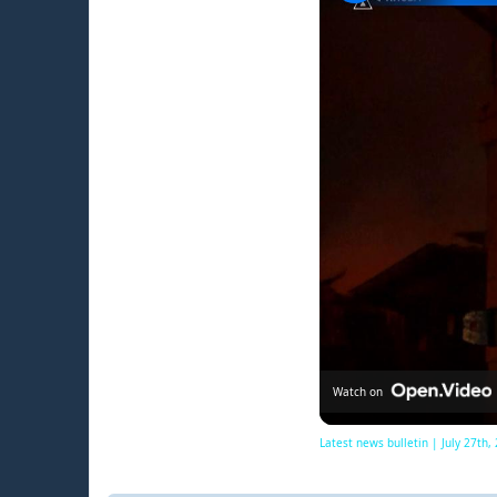
Watch on
Latest news bulletin | July 27th