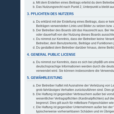
Mit dem Erstellen eines Beitrags erteilst du dem Betrei
Das Nutzungsrecht nach Punkt 2, Unterpunkt a bleibt 
3. PFLICHTEN DES NUTZERS
Du erklärst mit der Erstellung eines Beitrags, dass er ke
Beiträgen verwendeten Links und Bilder zu setzen bzw.
Der Betreiber des Boards übt das Hausrecht aus. Bei V
oder dauerhaft von der Nutzung dieses Boards ausschlie
Du nimmst zur Kenntnis, dass der Betreiber keine Verantw
Betreiber, dein Benutzerkonto, Beiträge und Funktionen 
Du gestattest dem Betreiber darüber hinaus, deine Beit
4. GENERAL PUBLIC LICENSE
Du nimmst zur Kenntnis, dass es sich bei phpBB um eine
deutschsprachige Informationen werden durch die deu
verwendet wird. Sie können insbesondere die Verwendun
5. GEWÄHRLEISTUNG
Der Betreiber haftet mit Ausnahme der Verletzung von Le
grob fahrlässiges Verhalten zurückzuführen sind. Dies 
Die Haftung ist gegenüber Verbrauchern außer bei vors
wesentlicher Vertragspflichten (Kardinalpflichten) auf
begrenzt. Dies gilt auch für mittelbare Folgeschäden 
Die Haftung ist gegenüber Unternehmern außer bei der V
typischerweise vorhersehbaren Schäden und im Übrigen 