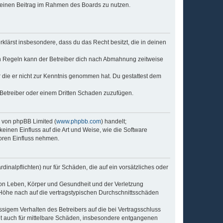
, deinen Beitrag im Rahmen des Boards zu nutzen.
erklärst insbesondere, dass du das Recht besitzt, die in deinen
n Regeln kann der Betreiber dich nach Abmahnung zeitweise
er die er nicht zur Kenntnis genommen hat. Du gestattest dem
 Betreiber oder einem Dritten Schaden zuzufügen.
e von phpBB Limited (
www.phpbb.com
) handelt;
keinen Einfluss auf die Art und Weise, wie die Software
oren Einfluss nehmen.
inalpflichten) nur für Schäden, die auf ein vorsätzliches oder
von Leben, Körper und Gesundheit und der Verletzung
r Höhe nach auf die vertragstypischen Durchschnittsschäden
sigem Verhalten des Betreibers auf die bei Vertragsschluss
lt auch für mittelbare Schäden, insbesondere entgangenen