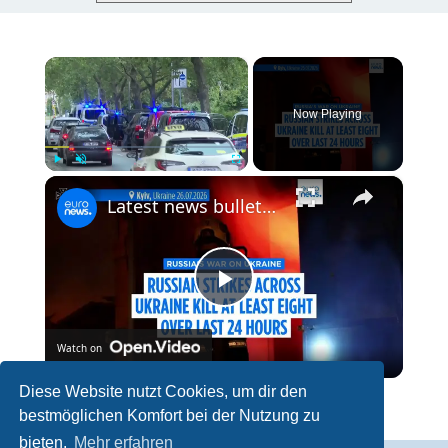
×
Now Playing
×
Play
Unmute
Fullscreen
Latest news bulletin | July 27th, 2026 – Morning
P
Watch on
l
Diese Website nutzt Cookies, um dir den
Latest news bulletin | July 27th, 2026 – Morning
bestmöglichen Komfort bei der Nutzung zu
a
bieten.
Mehr erfahren