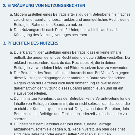
2. EINRÄUMUNG VON NUTZUNGSRECHTEN
Mit dem Erstellen eines Beitrags erteilst du dem Betreiber ein einfaches,
zeitlich und räumlich unbeschränktes und unentgeltliches Recht, deinen
Beitrag im Rahmen des Boards zu nutzen.
Das Nutzungsrecht nach Punkt 2, Unterpunkt a bleibt auch nach
Kündigung des Nutzungsvertrages bestehen.
3. PFLICHTEN DES NUTZERS
Du erklärst mit der Erstellung eines Beitrags, dass er keine Inhalte
enthält, die gegen geltendes Recht oder die guten Sitten verstoßen. Du
erklärst insbesondere, dass du das Recht besitzt, die in deinen
Beiträgen verwendeten Links und Bilder zu setzen bzw. zu verwenden.
Der Betreiber des Boards übt das Hausrecht aus. Bei Verstößen gegen
diese Nutzungsbedingungen oder anderer im Board veröffentlichten
Regeln kann der Betreiber dich nach Abmahnung zeitweise oder
dauerhaft von der Nutzung dieses Boards ausschließen und dir ein
Hausverbot erteilen.
Du nimmst zur Kenntnis, dass der Betreiber keine Verantwortung für die
Inhalte von Beiträgen übernimmt, die er nicht selbst erstellt hat oder die
er nicht zur Kenntnis genommen hat. Du gestattest dem Betreiber, dein
Benutzerkonto, Beiträge und Funktionen jederzeit zu löschen oder zu
sperren.
Du gestattest dem Betreiber darüber hinaus, deine Beiträge
abzuändern, sofern sie gegen o. g. Regeln verstoßen oder geeignet
sind, dem Betreiber oder einem Dritten Schaden zuzufügen.