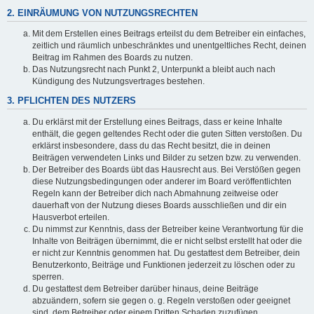
2. EINRÄUMUNG VON NUTZUNGSRECHTEN
Mit dem Erstellen eines Beitrags erteilst du dem Betreiber ein einfaches,
zeitlich und räumlich unbeschränktes und unentgeltliches Recht, deinen
Beitrag im Rahmen des Boards zu nutzen.
Das Nutzungsrecht nach Punkt 2, Unterpunkt a bleibt auch nach
Kündigung des Nutzungsvertrages bestehen.
3. PFLICHTEN DES NUTZERS
Du erklärst mit der Erstellung eines Beitrags, dass er keine Inhalte
enthält, die gegen geltendes Recht oder die guten Sitten verstoßen. Du
erklärst insbesondere, dass du das Recht besitzt, die in deinen
Beiträgen verwendeten Links und Bilder zu setzen bzw. zu verwenden.
Der Betreiber des Boards übt das Hausrecht aus. Bei Verstößen gegen
diese Nutzungsbedingungen oder anderer im Board veröffentlichten
Regeln kann der Betreiber dich nach Abmahnung zeitweise oder
dauerhaft von der Nutzung dieses Boards ausschließen und dir ein
Hausverbot erteilen.
Du nimmst zur Kenntnis, dass der Betreiber keine Verantwortung für die
Inhalte von Beiträgen übernimmt, die er nicht selbst erstellt hat oder die
er nicht zur Kenntnis genommen hat. Du gestattest dem Betreiber, dein
Benutzerkonto, Beiträge und Funktionen jederzeit zu löschen oder zu
sperren.
Du gestattest dem Betreiber darüber hinaus, deine Beiträge
abzuändern, sofern sie gegen o. g. Regeln verstoßen oder geeignet
sind, dem Betreiber oder einem Dritten Schaden zuzufügen.