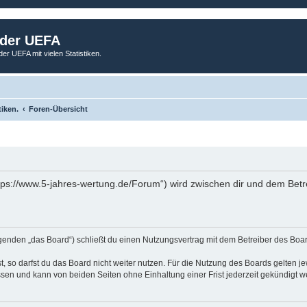
 der UEFA
der UEFA mit vielen Statistiken.
tiken.
Foren-Übersicht
tps://www.5-jahres-wertung.de/Forum“) wird zwischen dir und dem Betr
genden „das Board“) schließt du einen Nutzungsvertrag mit dem Betreiber des Board
 so darfst du das Board nicht weiter nutzen. Für die Nutzung des Boards gelten jew
sen und kann von beiden Seiten ohne Einhaltung einer Frist jederzeit gekündigt w