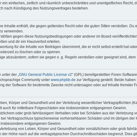
ber ein einfaches, zeitlich und räumlich unbeschränktes und unentgeltliches Recht
auch nach Kündigung des Nutzungsvertrages bestehen.
ine Inhalte enthält, die gegen geltendes Recht oder die guten Sitten verstoßen. Du 
 zu verwenden.
erstößen gegen diese Nutzungsbedingungen oder anderer im Board veröffentlichte
ßen und dir ein Hausverbot erteilen.
ortung für die Inhalte von Beiträgen übernimmt, die er nicht selbst erstellt hat od
jederzeit zu löschen oder zu sperren.
räge abzuändern, sofern sie gegen o. g. Regeln verstoßen oder geeignet sind, dem
 unter der „
GNU General Public License v2
“ (GPL) bereitgestellten Foren-Softwar
tschsprachige Community unter
www.phpbb.de
zur Verfügung gestellt. Beide haben 
g der Software für bestimmte Zwecke nicht untersagen oder auf Inhalte fremder F
ben, Körper und Gesundheit und der Verletzung wesentlicher Vertragspflichten (Kard
gilt auch für mittelbare Folgeschäden wie insbesondere entgangenen Gewinn.
ätzlichem oder grob fahrlässigem Verhalten oder bei Schäden aus der Verletzung 
 die bei Vertragsschluss typischerweise vorhersehbaren Schäden und im übrigen de
wie insbesondere entgangenen Gewinn.
erletzung von Leben, Körper und Gesundheit oder vorsätzlichem oder grob fahrläs
der Höhe nach auf die vertragstypischen Durchschnittsschäden begrenzt. Dies gi