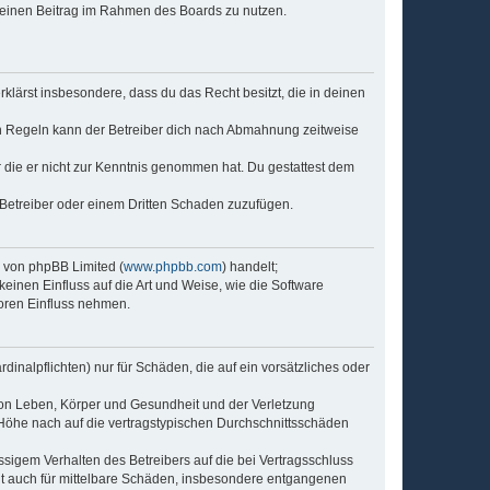
, deinen Beitrag im Rahmen des Boards zu nutzen.
erklärst insbesondere, dass du das Recht besitzt, die in deinen
n Regeln kann der Betreiber dich nach Abmahnung zeitweise
er die er nicht zur Kenntnis genommen hat. Du gestattest dem
 Betreiber oder einem Dritten Schaden zuzufügen.
e von phpBB Limited (
www.phpbb.com
) handelt;
keinen Einfluss auf die Art und Weise, wie die Software
oren Einfluss nehmen.
inalpflichten) nur für Schäden, die auf ein vorsätzliches oder
von Leben, Körper und Gesundheit und der Verletzung
r Höhe nach auf die vertragstypischen Durchschnittsschäden
sigem Verhalten des Betreibers auf die bei Vertragsschluss
lt auch für mittelbare Schäden, insbesondere entgangenen