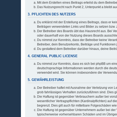
Mit dem Erstellen eines Beitrags erteilst du dem Betrei
Das Nutzungsrecht nach Punkt 2, Unterpunkt a bleibt 
3. PFLICHTEN DES NUTZERS
Du erklärst mit der Erstellung eines Beitrags, dass er ke
Beiträgen verwendeten Links und Bilder zu setzen bzw.
Der Betreiber des Boards übt das Hausrecht aus. Bei V
oder dauerhaft von der Nutzung dieses Boards ausschlie
Du nimmst zur Kenntnis, dass der Betreiber keine Verantw
Betreiber, dein Benutzerkonto, Beiträge und Funktionen 
Du gestattest dem Betreiber darüber hinaus, deine Beit
4. GENERAL PUBLIC LICENSE
Du nimmst zur Kenntnis, dass es sich bei phpBB um eine
deutschsprachige Informationen werden durch die deu
verwendet wird. Sie können insbesondere die Verwendun
5. GEWÄHRLEISTUNG
Der Betreiber haftet mit Ausnahme der Verletzung von Le
grob fahrlässiges Verhalten zurückzuführen sind. Dies 
Die Haftung ist gegenüber Verbrauchern außer bei vors
wesentlicher Vertragspflichten (Kardinalpflichten) auf
begrenzt. Dies gilt auch für mittelbare Folgeschäden 
Die Haftung ist gegenüber Unternehmern außer bei der V
typischerweise vorhersehbaren Schäden und im Übrigen 