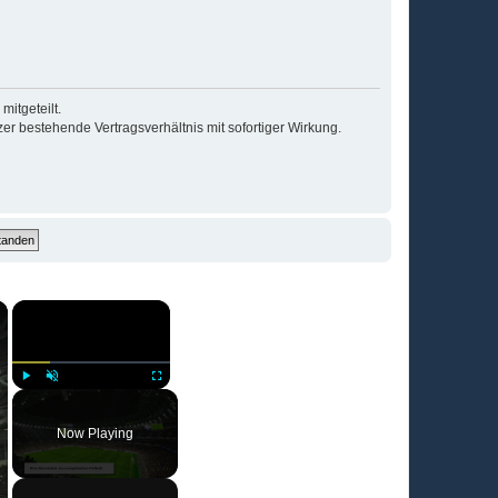
itgeteilt.
r bestehende Vertragsverhältnis mit sofortiger Wirkung.
×
×
Play
Unmute
Fullscreen
Now Playing