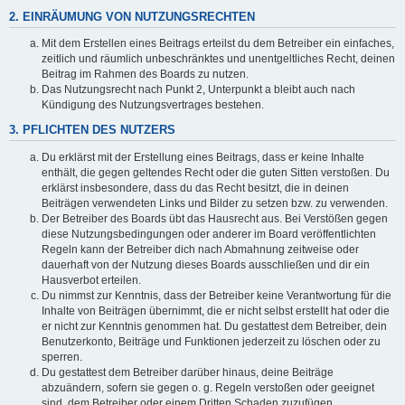
2. EINRÄUMUNG VON NUTZUNGSRECHTEN
Mit dem Erstellen eines Beitrags erteilst du dem Betreiber ein einfaches,
zeitlich und räumlich unbeschränktes und unentgeltliches Recht, deinen
Beitrag im Rahmen des Boards zu nutzen.
Das Nutzungsrecht nach Punkt 2, Unterpunkt a bleibt auch nach
Kündigung des Nutzungsvertrages bestehen.
3. PFLICHTEN DES NUTZERS
Du erklärst mit der Erstellung eines Beitrags, dass er keine Inhalte
enthält, die gegen geltendes Recht oder die guten Sitten verstoßen. Du
erklärst insbesondere, dass du das Recht besitzt, die in deinen
Beiträgen verwendeten Links und Bilder zu setzen bzw. zu verwenden.
Der Betreiber des Boards übt das Hausrecht aus. Bei Verstößen gegen
diese Nutzungsbedingungen oder anderer im Board veröffentlichten
Regeln kann der Betreiber dich nach Abmahnung zeitweise oder
dauerhaft von der Nutzung dieses Boards ausschließen und dir ein
Hausverbot erteilen.
Du nimmst zur Kenntnis, dass der Betreiber keine Verantwortung für die
Inhalte von Beiträgen übernimmt, die er nicht selbst erstellt hat oder die
er nicht zur Kenntnis genommen hat. Du gestattest dem Betreiber, dein
Benutzerkonto, Beiträge und Funktionen jederzeit zu löschen oder zu
sperren.
Du gestattest dem Betreiber darüber hinaus, deine Beiträge
abzuändern, sofern sie gegen o. g. Regeln verstoßen oder geeignet
sind, dem Betreiber oder einem Dritten Schaden zuzufügen.