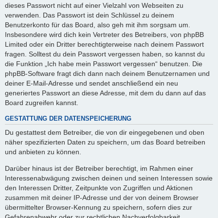
y
dieses Passwort nicht auf einer Vielzahl von Webseiten zu
verwenden. Das Passwort ist dein Schlüssel zu deinem
Benutzerkonto für das Board, also geh mit ihm sorgsam um.
V
Insbesondere wird dich kein Vertreter des Betreibers, von phpBB
Limited oder ein Dritter berechtigterweise nach deinem Passwort
fragen. Solltest du dein Passwort vergessen haben, so kannst du
i
die Funktion „Ich habe mein Passwort vergessen“ benutzen. Die
phpBB-Software fragt dich dann nach deinem Benutzernamen und
deiner E-Mail-Adresse und sendet anschließend ein neu
d
generiertes Passwort an diese Adresse, mit dem du dann auf das
Board zugreifen kannst.
e
GESTATTUNG DER DATENSPEICHERUNG
Du gestattest dem Betreiber, die von dir eingegebenen und oben
näher spezifizierten Daten zu speichern, um das Board betreiben
o
und anbieten zu können.
Darüber hinaus ist der Betreiber berechtigt, im Rahmen einer
Interessenabwägung zwischen deinen und seinen Interessen sowie
den Interessen Dritter, Zeitpunkte von Zugriffen und Aktionen
zusammen mit deiner IP-Adresse und der von deinem Browser
übermittelter Browser-Kennung zu speichern, sofern dies zur
Gefahrenabwehr oder zur rechtlichen Nachverfolgbarkeit