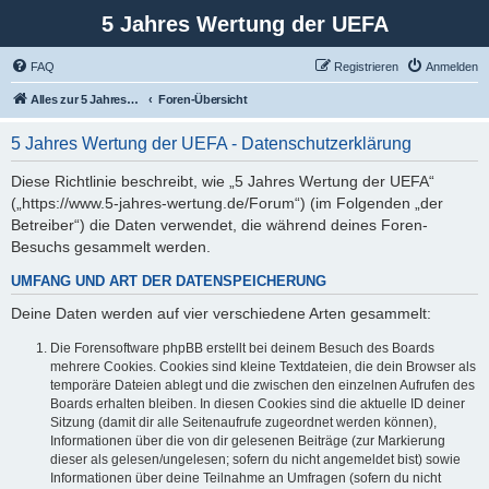
5 Jahres Wertung der UEFA
FAQ
Registrieren
Anmelden
Alles zur 5 Jahreswertung / Tabelle der UEFA mit vielen Statistiken.
Foren-Übersicht
5 Jahres Wertung der UEFA - Datenschutzerklärung
Diese Richtlinie beschreibt, wie „5 Jahres Wertung der UEFA“
(„https://www.5-jahres-wertung.de/Forum“) (im Folgenden „der
Betreiber“) die Daten verwendet, die während deines Foren-
Besuchs gesammelt werden.
UMFANG UND ART DER DATENSPEICHERUNG
Deine Daten werden auf vier verschiedene Arten gesammelt:
Die Forensoftware phpBB erstellt bei deinem Besuch des Boards
mehrere Cookies. Cookies sind kleine Textdateien, die dein Browser als
temporäre Dateien ablegt und die zwischen den einzelnen Aufrufen des
Boards erhalten bleiben. In diesen Cookies sind die aktuelle ID deiner
Sitzung (damit dir alle Seitenaufrufe zugeordnet werden können),
Informationen über die von dir gelesenen Beiträge (zur Markierung
dieser als gelesen/ungelesen; sofern du nicht angemeldet bist) sowie
Informationen über deine Teilnahme an Umfragen (sofern du nicht