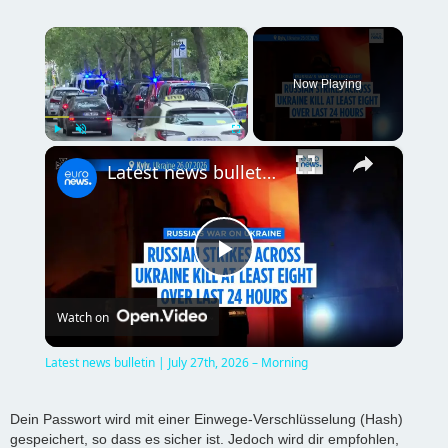
×
Now Playing
×
Play
Unmute
Fullscreen
Latest news bulletin | July 27th, 2026 – Morning
P
Watch on
l
Latest news bulletin | July 27th, 2026 – Morning
a
Dein Passwort wird mit einer Einwege-Verschlüsselung (Hash)
gespeichert, so dass es sicher ist. Jedoch wird dir empfohlen,