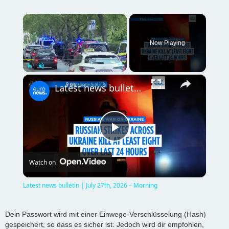
×
Now Playing
×
Play
Unmute
Fullscreen
Latest news bulletin | July 27th, 2026 – Morning
P
Watch on
l
Latest news bulletin | July 27th, 2026 – Morning
a
Dein Passwort wird mit einer Einwege-Verschlüsselung (Hash)
gespeichert, so dass es sicher ist. Jedoch wird dir empfohlen,