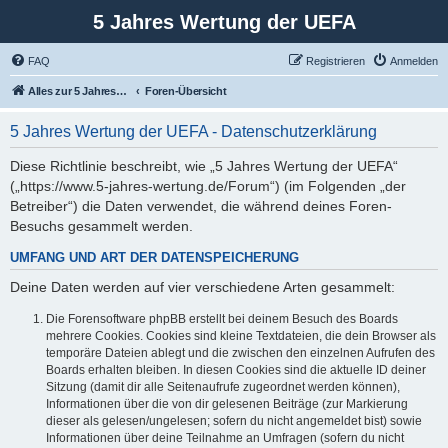
5 Jahres Wertung der UEFA
FAQ
Registrieren
Anmelden
Alles zur 5 Jahreswertung / Tabelle der UEFA mit vielen Statistiken.
Foren-Übersicht
5 Jahres Wertung der UEFA - Datenschutzerklärung
Diese Richtlinie beschreibt, wie „5 Jahres Wertung der UEFA“
(„https://www.5-jahres-wertung.de/Forum“) (im Folgenden „der
Betreiber“) die Daten verwendet, die während deines Foren-
Besuchs gesammelt werden.
UMFANG UND ART DER DATENSPEICHERUNG
Deine Daten werden auf vier verschiedene Arten gesammelt:
Die Forensoftware phpBB erstellt bei deinem Besuch des Boards
mehrere Cookies. Cookies sind kleine Textdateien, die dein Browser als
temporäre Dateien ablegt und die zwischen den einzelnen Aufrufen des
Boards erhalten bleiben. In diesen Cookies sind die aktuelle ID deiner
Sitzung (damit dir alle Seitenaufrufe zugeordnet werden können),
Informationen über die von dir gelesenen Beiträge (zur Markierung
dieser als gelesen/ungelesen; sofern du nicht angemeldet bist) sowie
Informationen über deine Teilnahme an Umfragen (sofern du nicht