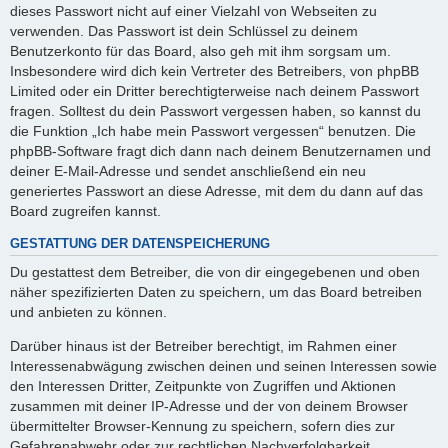
y
dieses Passwort nicht auf einer Vielzahl von Webseiten zu
verwenden. Das Passwort ist dein Schlüssel zu deinem
Benutzerkonto für das Board, also geh mit ihm sorgsam um.
V
Insbesondere wird dich kein Vertreter des Betreibers, von phpBB
Limited oder ein Dritter berechtigterweise nach deinem Passwort
fragen. Solltest du dein Passwort vergessen haben, so kannst du
i
die Funktion „Ich habe mein Passwort vergessen“ benutzen. Die
phpBB-Software fragt dich dann nach deinem Benutzernamen und
deiner E-Mail-Adresse und sendet anschließend ein neu
d
generiertes Passwort an diese Adresse, mit dem du dann auf das
Board zugreifen kannst.
e
GESTATTUNG DER DATENSPEICHERUNG
Du gestattest dem Betreiber, die von dir eingegebenen und oben
näher spezifizierten Daten zu speichern, um das Board betreiben
o
und anbieten zu können.
Darüber hinaus ist der Betreiber berechtigt, im Rahmen einer
Interessenabwägung zwischen deinen und seinen Interessen sowie
den Interessen Dritter, Zeitpunkte von Zugriffen und Aktionen
zusammen mit deiner IP-Adresse und der von deinem Browser
übermittelter Browser-Kennung zu speichern, sofern dies zur
Gefahrenabwehr oder zur rechtlichen Nachverfolgbarkeit