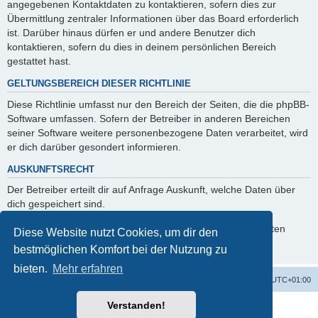
angegebenen Kontaktdaten zu kontaktieren, sofern dies zur
Übermittlung zentraler Informationen über das Board erforderlich
ist. Darüber hinaus dürfen er und andere Benutzer dich
kontaktieren, sofern du dies in deinem persönlichen Bereich
gestattet hast.
GELTUNGSBEREICH DIESER RICHTLINIE
Diese Richtlinie umfasst nur den Bereich der Seiten, die die phpBB-
Software umfassen. Sofern der Betreiber in anderen Bereichen
seiner Software weitere personenbezogene Daten verarbeitet, wird
er dich darüber gesondert informieren.
AUSKUNFTSRECHT
Der Betreiber erteilt dir auf Anfrage Auskunft, welche Daten über
dich gespeichert sind.
Du kannst jederzeit die Löschung bzw. Sperrung deiner Daten
Diese Website nutzt Cookies, um dir den
verlangen. Kontaktiere hierzu bitte den Betreiber.
bestmöglichen Komfort bei der Nutzung zu
bieten.
Mehr erfahren
Alles zur 5 Jahreswertung / Tabelle der UEFA mit vielen Statistiken.
Foren-Übersicht
Alle Zeiten sind
UTC+01:00
Verstanden!
Powered by
phpBB
® Forum Software © phpBB Limited
Deutsche Übersetzung durch
phpBB.de