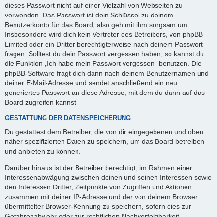
y
dieses Passwort nicht auf einer Vielzahl von Webseiten zu
verwenden. Das Passwort ist dein Schlüssel zu deinem
Benutzerkonto für das Board, also geh mit ihm sorgsam um.
V
Insbesondere wird dich kein Vertreter des Betreibers, von phpBB
Limited oder ein Dritter berechtigterweise nach deinem Passwort
fragen. Solltest du dein Passwort vergessen haben, so kannst du
i
die Funktion „Ich habe mein Passwort vergessen“ benutzen. Die
phpBB-Software fragt dich dann nach deinem Benutzernamen und
deiner E-Mail-Adresse und sendet anschließend ein neu
d
generiertes Passwort an diese Adresse, mit dem du dann auf das
Board zugreifen kannst.
e
GESTATTUNG DER DATENSPEICHERUNG
Du gestattest dem Betreiber, die von dir eingegebenen und oben
näher spezifizierten Daten zu speichern, um das Board betreiben
o
und anbieten zu können.
Darüber hinaus ist der Betreiber berechtigt, im Rahmen einer
Interessenabwägung zwischen deinen und seinen Interessen sowie
den Interessen Dritter, Zeitpunkte von Zugriffen und Aktionen
zusammen mit deiner IP-Adresse und der von deinem Browser
übermittelter Browser-Kennung zu speichern, sofern dies zur
Gefahrenabwehr oder zur rechtlichen Nachverfolgbarkeit