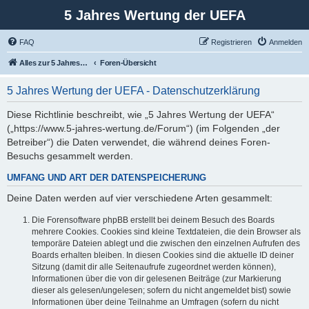
5 Jahres Wertung der UEFA
FAQ
Registrieren
Anmelden
Alles zur 5 Jahreswertung / Tabelle der UEFA mit vielen Statistiken.
Foren-Übersicht
5 Jahres Wertung der UEFA - Datenschutzerklärung
Diese Richtlinie beschreibt, wie „5 Jahres Wertung der UEFA“
(„https://www.5-jahres-wertung.de/Forum“) (im Folgenden „der
Betreiber“) die Daten verwendet, die während deines Foren-
Besuchs gesammelt werden.
UMFANG UND ART DER DATENSPEICHERUNG
Deine Daten werden auf vier verschiedene Arten gesammelt:
Die Forensoftware phpBB erstellt bei deinem Besuch des Boards
mehrere Cookies. Cookies sind kleine Textdateien, die dein Browser als
temporäre Dateien ablegt und die zwischen den einzelnen Aufrufen des
Boards erhalten bleiben. In diesen Cookies sind die aktuelle ID deiner
Sitzung (damit dir alle Seitenaufrufe zugeordnet werden können),
Informationen über die von dir gelesenen Beiträge (zur Markierung
dieser als gelesen/ungelesen; sofern du nicht angemeldet bist) sowie
Informationen über deine Teilnahme an Umfragen (sofern du nicht