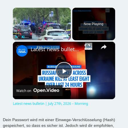
×
Now Playing
×
Play
Unmute
Fullscreen
Latest news bulletin | July 27th, 2026 – Morning
P
Watch on
l
Latest news bulletin | July 27th, 2026 – Morning
a
Dein Passwort wird mit einer Einwege-Verschlüsselung (Hash)
gespeichert, so dass es sicher ist. Jedoch wird dir empfohlen,