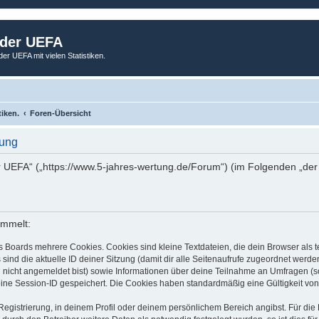
 der UEFA
der UEFA mit vielen Statistiken.
tiken.
Foren-Übersicht
rung
er UEFA“ („https://www.5-jahres-wertung.de/Forum“) (im Folgenden „der
ammelt:
s Boards mehrere Cookies. Cookies sind kleine Textdateien, die dein Browser als
 sind die aktuelle ID deiner Sitzung (damit dir alle Seitenaufrufe zugeordnet werd
u nicht angemeldet bist) sowie Informationen über deine Teilnahme an Umfragen (s
eine Session-ID gespeichert. Die Cookies haben standardmäßig eine Gültigkeit von 
Registrierung, in deinem Profil oder deinem persönlichem Bereich angibst. Für di