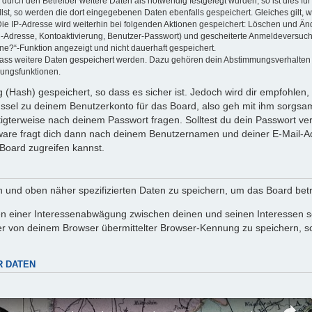
rch den Betreiber weitere Daten als notwendig festgelegt wurden, so ist dies für 
llst, so werden die dort eingegebenen Daten ebenfalls gespeichert. Gleiches gilt, 
Die IP-Adresse wird weiterhin bei folgenden Aktionen gespeichert: Löschen und Än
l-Adresse, Kontoaktivierung, Benutzer-Passwort) und gescheiterte Anmeldeversuch
ine?“-Funktion angezeigt und nicht dauerhaft gespeichert.
 dass weitere Daten gespeichert werden. Dazu gehören dein Abstimmungsverhalten
gungsfunktionen.
(Hash) gespeichert, so dass es sicher ist. Jedoch wird dir empfohlen, 
ssel zu deinem Benutzerkonto für das Board, also geh mit ihm sorgsam
htigterweise nach deinem Passwort fragen. Solltest du dein Passwort v
are fragt dich dann nach deinem Benutzernamen und deiner E-Mail-Ad
Board zugreifen kannst.
en und oben näher spezifizierten Daten zu speichern, um das Board bet
en einer Interessenabwägung zwischen deinen und seinen Interessen sow
r von deinem Browser übermittelter Browser-Kennung zu speichern, so
R DATEN