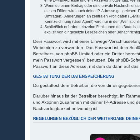
eine E-Mail-Adresse und ein Passwort notwendig. Wenn du
Wenn du einen Beitrag oder eine private Nachricht erste
diesen Fällen wird auch deine IP-Adresse gespeichert. 
Umfragen), Änderungen an zentralen Profildaten (E-Mai
Kennzeichnung (User Agent) wird nur in der „Wer ist onl
Schließlich erfordern einzelne Funktionen des Boards,
explizit von dir gesetzte Lesezeichen oder Benachrichti
Dein Passwort wird mit einer Einwege-Verschlüsselung 
Webseiten zu verwenden. Das Passwort ist dein Schlü
Betreibers, von phpBB Limited oder ein Dritter berec
mein Passwort vergessen“ benutzen. Die phpBB-Softw
Passwort an diese Adresse, mit dem du dann auf das 
GESTATTUNG DER DATENSPEICHERUNG
Du gestattest dem Betreiber, die von dir eingegeben
Darüber hinaus ist der Betreiber berechtigt, im Rahm
und Aktionen zusammen mit deiner IP-Adresse und de
Nachverfolgbarkeit notwendig ist.
REGELUNGEN BEZÜGLICH DER WEITERGABE DEINE