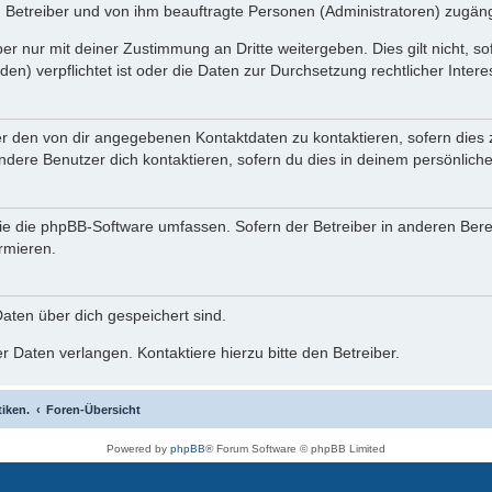
n Betreiber und von ihm beauftragte Personen (Administratoren) zugäng
i
r nur mit deiner Zustimmung an Dritte weitergeben. Dies gilt nicht, s
n) verpflichtet ist oder die Daten zur Durchsetzung rechtlicher Interes
d
er den von dir angegebenen Kontaktdaten zu kontaktieren, sofern dies 
andere Benutzer dich kontaktieren, sofern du dies in deinem persönliche
e
, die die phpBB-Software umfassen. Sofern der Betreiber in anderen Be
o
ormieren.
 Daten über dich gespeichert sind.
 Daten verlangen. Kontaktiere hierzu bitte den Betreiber.
tiken.
Foren-Übersicht
Powered by
phpBB
® Forum Software © phpBB Limited
Deutsche Übersetzung durch
phpBB.de
Datenschutz
|
Nutzungsbedingungen