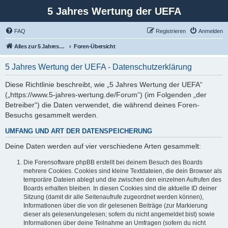
5 Jahres Wertung der UEFA
FAQ
Registrieren
Anmelden
Alles zur 5 Jahreswertung / Tabelle der UEFA mit vielen Statistiken.
Foren-Übersicht
5 Jahres Wertung der UEFA - Datenschutzerklärung
Diese Richtlinie beschreibt, wie „5 Jahres Wertung der UEFA“
(„https://www.5-jahres-wertung.de/Forum“) (im Folgenden „der
Betreiber“) die Daten verwendet, die während deines Foren-
Besuchs gesammelt werden.
UMFANG UND ART DER DATENSPEICHERUNG
Deine Daten werden auf vier verschiedene Arten gesammelt:
Die Forensoftware phpBB erstellt bei deinem Besuch des Boards
mehrere Cookies. Cookies sind kleine Textdateien, die dein Browser als
temporäre Dateien ablegt und die zwischen den einzelnen Aufrufen des
Boards erhalten bleiben. In diesen Cookies sind die aktuelle ID deiner
Sitzung (damit dir alle Seitenaufrufe zugeordnet werden können),
Informationen über die von dir gelesenen Beiträge (zur Markierung
dieser als gelesen/ungelesen; sofern du nicht angemeldet bist) sowie
Informationen über deine Teilnahme an Umfragen (sofern du nicht