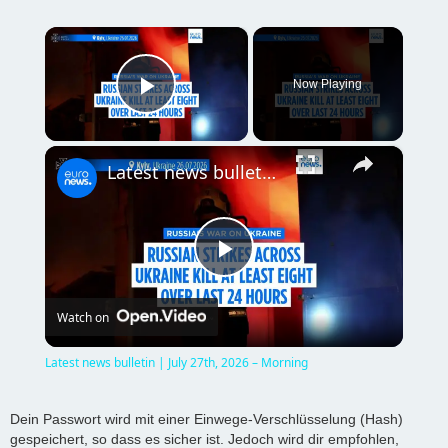
×
Now Playing
Play Video
×
Latest news bulletin | July 27th, 2026 – Morning
P
Watch on
l
Latest news bulletin | July 27th, 2026 – Morning
a
Dein Passwort wird mit einer Einwege-Verschlüsselung (Hash)
gespeichert, so dass es sicher ist. Jedoch wird dir empfohlen,