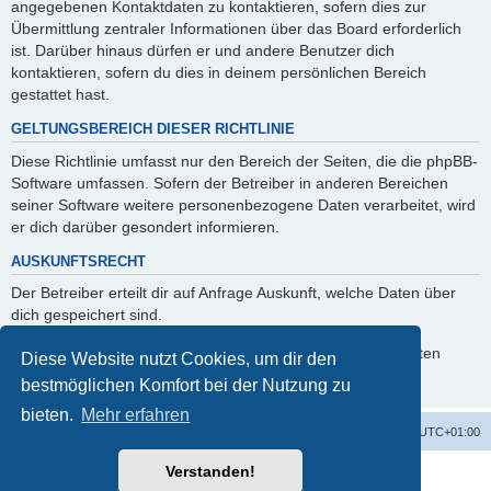
angegebenen Kontaktdaten zu kontaktieren, sofern dies zur
Übermittlung zentraler Informationen über das Board erforderlich
ist. Darüber hinaus dürfen er und andere Benutzer dich
kontaktieren, sofern du dies in deinem persönlichen Bereich
gestattet hast.
GELTUNGSBEREICH DIESER RICHTLINIE
Diese Richtlinie umfasst nur den Bereich der Seiten, die die phpBB-
Software umfassen. Sofern der Betreiber in anderen Bereichen
seiner Software weitere personenbezogene Daten verarbeitet, wird
er dich darüber gesondert informieren.
AUSKUNFTSRECHT
Der Betreiber erteilt dir auf Anfrage Auskunft, welche Daten über
dich gespeichert sind.
Du kannst jederzeit die Löschung bzw. Sperrung deiner Daten
Diese Website nutzt Cookies, um dir den
verlangen. Kontaktiere hierzu bitte den Betreiber.
bestmöglichen Komfort bei der Nutzung zu
bieten.
Mehr erfahren
Alles zur 5 Jahreswertung / Tabelle der UEFA mit vielen Statistiken.
Foren-Übersicht
Alle Zeiten sind
UTC+01:00
Verstanden!
Powered by
phpBB
® Forum Software © phpBB Limited
Deutsche Übersetzung durch
phpBB.de