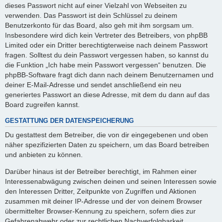
y
dieses Passwort nicht auf einer Vielzahl von Webseiten zu
verwenden. Das Passwort ist dein Schlüssel zu deinem
Benutzerkonto für das Board, also geh mit ihm sorgsam um.
V
Insbesondere wird dich kein Vertreter des Betreibers, von phpBB
Limited oder ein Dritter berechtigterweise nach deinem Passwort
fragen. Solltest du dein Passwort vergessen haben, so kannst du
i
die Funktion „Ich habe mein Passwort vergessen“ benutzen. Die
phpBB-Software fragt dich dann nach deinem Benutzernamen und
deiner E-Mail-Adresse und sendet anschließend ein neu
d
generiertes Passwort an diese Adresse, mit dem du dann auf das
Board zugreifen kannst.
e
GESTATTUNG DER DATENSPEICHERUNG
Du gestattest dem Betreiber, die von dir eingegebenen und oben
näher spezifizierten Daten zu speichern, um das Board betreiben
o
und anbieten zu können.
Darüber hinaus ist der Betreiber berechtigt, im Rahmen einer
Interessenabwägung zwischen deinen und seinen Interessen sowie
den Interessen Dritter, Zeitpunkte von Zugriffen und Aktionen
zusammen mit deiner IP-Adresse und der von deinem Browser
übermittelter Browser-Kennung zu speichern, sofern dies zur
Gefahrenabwehr oder zur rechtlichen Nachverfolgbarkeit