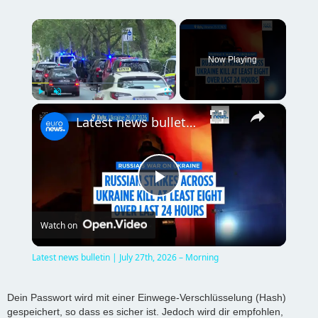
×
Now Playing
×
Play
Unmute
Fullscreen
Latest news bulletin | July 27th, 2026 – Morning
P
Watch on
l
Latest news bulletin | July 27th, 2026 – Morning
a
Dein Passwort wird mit einer Einwege-Verschlüsselung (Hash)
gespeichert, so dass es sicher ist. Jedoch wird dir empfohlen,