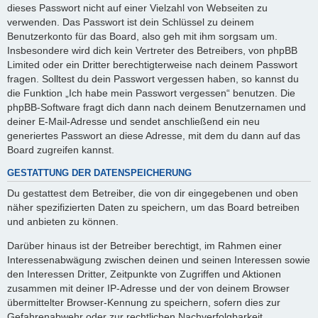
y
dieses Passwort nicht auf einer Vielzahl von Webseiten zu
verwenden. Das Passwort ist dein Schlüssel zu deinem
Benutzerkonto für das Board, also geh mit ihm sorgsam um.
V
Insbesondere wird dich kein Vertreter des Betreibers, von phpBB
Limited oder ein Dritter berechtigterweise nach deinem Passwort
fragen. Solltest du dein Passwort vergessen haben, so kannst du
i
die Funktion „Ich habe mein Passwort vergessen“ benutzen. Die
phpBB-Software fragt dich dann nach deinem Benutzernamen und
deiner E-Mail-Adresse und sendet anschließend ein neu
d
generiertes Passwort an diese Adresse, mit dem du dann auf das
Board zugreifen kannst.
e
GESTATTUNG DER DATENSPEICHERUNG
Du gestattest dem Betreiber, die von dir eingegebenen und oben
näher spezifizierten Daten zu speichern, um das Board betreiben
o
und anbieten zu können.
Darüber hinaus ist der Betreiber berechtigt, im Rahmen einer
Interessenabwägung zwischen deinen und seinen Interessen sowie
den Interessen Dritter, Zeitpunkte von Zugriffen und Aktionen
zusammen mit deiner IP-Adresse und der von deinem Browser
übermittelter Browser-Kennung zu speichern, sofern dies zur
Gefahrenabwehr oder zur rechtlichen Nachverfolgbarkeit