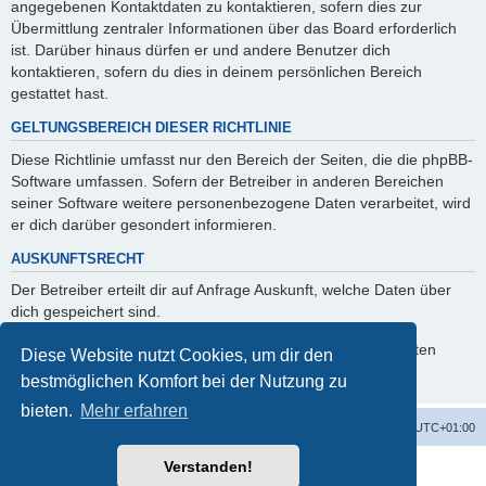
angegebenen Kontaktdaten zu kontaktieren, sofern dies zur
Übermittlung zentraler Informationen über das Board erforderlich
ist. Darüber hinaus dürfen er und andere Benutzer dich
kontaktieren, sofern du dies in deinem persönlichen Bereich
gestattet hast.
GELTUNGSBEREICH DIESER RICHTLINIE
Diese Richtlinie umfasst nur den Bereich der Seiten, die die phpBB-
Software umfassen. Sofern der Betreiber in anderen Bereichen
seiner Software weitere personenbezogene Daten verarbeitet, wird
er dich darüber gesondert informieren.
AUSKUNFTSRECHT
Der Betreiber erteilt dir auf Anfrage Auskunft, welche Daten über
dich gespeichert sind.
Du kannst jederzeit die Löschung bzw. Sperrung deiner Daten
Diese Website nutzt Cookies, um dir den
verlangen. Kontaktiere hierzu bitte den Betreiber.
bestmöglichen Komfort bei der Nutzung zu
bieten.
Mehr erfahren
Alles zur 5 Jahreswertung / Tabelle der UEFA mit vielen Statistiken.
Foren-Übersicht
Alle Zeiten sind
UTC+01:00
Verstanden!
Powered by
phpBB
® Forum Software © phpBB Limited
Deutsche Übersetzung durch
phpBB.de