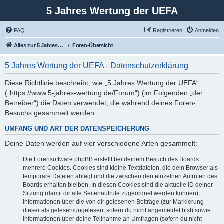
5 Jahres Wertung der UEFA
FAQ
Registrieren
Anmelden
Alles zur 5 Jahreswertung / Tabelle der UEFA mit vielen Statistiken.
Foren-Übersicht
5 Jahres Wertung der UEFA - Datenschutzerklärung
Diese Richtlinie beschreibt, wie „5 Jahres Wertung der UEFA“
(„https://www.5-jahres-wertung.de/Forum“) (im Folgenden „der
Betreiber“) die Daten verwendet, die während deines Foren-
Besuchs gesammelt werden.
UMFANG UND ART DER DATENSPEICHERUNG
Deine Daten werden auf vier verschiedene Arten gesammelt:
Die Forensoftware phpBB erstellt bei deinem Besuch des Boards
mehrere Cookies. Cookies sind kleine Textdateien, die dein Browser als
temporäre Dateien ablegt und die zwischen den einzelnen Aufrufen des
Boards erhalten bleiben. In diesen Cookies sind die aktuelle ID deiner
Sitzung (damit dir alle Seitenaufrufe zugeordnet werden können),
Informationen über die von dir gelesenen Beiträge (zur Markierung
dieser als gelesen/ungelesen; sofern du nicht angemeldet bist) sowie
Informationen über deine Teilnahme an Umfragen (sofern du nicht