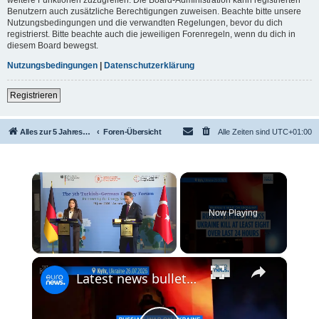
Benutzern auch zusätzliche Berechtigungen zuweisen. Beachte bitte unsere
Nutzungsbedingungen und die verwandten Regelungen, bevor du dich
registrierst. Bitte beachte auch die jeweiligen Forenregeln, wenn du dich in
diesem Board bewegst.
Nutzungsbedingungen
|
Datenschutzerklärung
Registrieren
Alles zur 5 Jahreswertung / Tabelle der UEFA mit vielen Statistiken.
Foren-Übersicht
Alle Zeiten sind
UTC+01:00
×
Now Playing
×
Unmute
Latest news bulletin | July 27th, 2026 – Morning