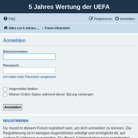
5 Jahres Wertung der UEFA
FAQ
Registrieren
Anmelden
Alles zur 5 Jahreswertung / Tabelle der UEFA mit vielen Statistiken.
Foren-Übersicht
Anmelden
Benutzername:
Passwort:
Ich habe mein Passwort vergessen
Angemeldet bleiben
Meinen Online-Status während dieser Sitzung verbergen
REGISTRIEREN
Du musst in diesem Forum registriert sein, um dich anmelden zu können. Die
Registrierung ist in wenigen Augenblicken erledigt und ermöglicht dir, auf
weitere Funktionen zuzugreifen. Die Board-Administration kann registrierten