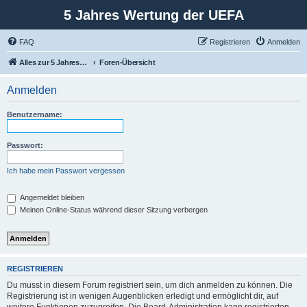
5 Jahres Wertung der UEFA
FAQ
Registrieren
Anmelden
Alles zur 5 Jahreswertung / Tabelle der UEFA mit vielen Statistiken.
Foren-Übersicht
Anmelden
Benutzername:
Passwort:
Ich habe mein Passwort vergessen
Angemeldet bleiben
Meinen Online-Status während dieser Sitzung verbergen
REGISTRIEREN
Du musst in diesem Forum registriert sein, um dich anmelden zu können. Die
Registrierung ist in wenigen Augenblicken erledigt und ermöglicht dir, auf
weitere Funktionen zuzugreifen. Die Board-Administration kann registrierten