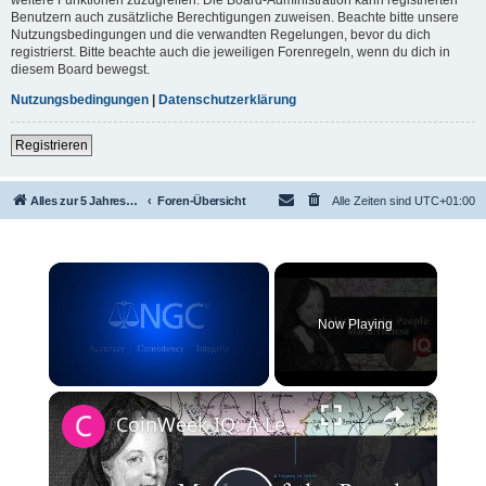
Benutzern auch zusätzliche Berechtigungen zuweisen. Beachte bitte unsere
Nutzungsbedingungen und die verwandten Regelungen, bevor du dich
registrierst. Bitte beachte auch die jeweiligen Forenregeln, wenn du dich in
diesem Board bewegst.
Nutzungsbedingungen
|
Datenschutzerklärung
Registrieren
Alles zur 5 Jahreswertung / Tabelle der UEFA mit vielen Statistiken.
Foren-Übersicht
Alle Zeiten sind
UTC+01:00
×
Now Playing
×
Unmute
CoinWeek IQ: A Legacy in Coins - Maria Theresa - 4K Video