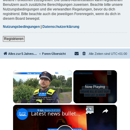
Benutzern auch zusätzliche Berechtigungen zuweisen. Beachte bitte unsere
Nutzungsbedingungen und die verwandten Regelungen, bevor du dich
registrierst. Bitte beachte auch die jeweiligen Forenregeln, wenn du dich in
diesem Board bewegst.
Nutzungsbedingungen
|
Datenschutzerklärung
Registrieren
Alles zur 5 Jahreswertung / Tabelle der UEFA mit vielen Statistiken.
Foren-Übersicht
Alle Zeiten sind
UTC+01:00
×
Now Playing
×
Unmute
Latest news bulletin | July 27th, 2026 – Morning