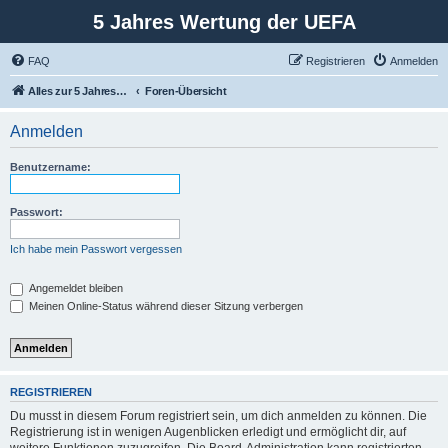
5 Jahres Wertung der UEFA
FAQ
Registrieren
Anmelden
Alles zur 5 Jahreswertung / Tabelle der UEFA mit vielen Statistiken.
Foren-Übersicht
Anmelden
Benutzername:
Passwort:
Ich habe mein Passwort vergessen
Angemeldet bleiben
Meinen Online-Status während dieser Sitzung verbergen
REGISTRIEREN
Du musst in diesem Forum registriert sein, um dich anmelden zu können. Die
Registrierung ist in wenigen Augenblicken erledigt und ermöglicht dir, auf
weitere Funktionen zuzugreifen. Die Board-Administration kann registrierten