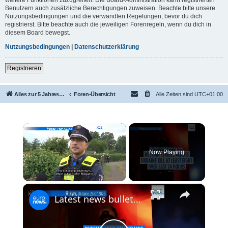
Benutzern auch zusätzliche Berechtigungen zuweisen. Beachte bitte unsere
Nutzungsbedingungen und die verwandten Regelungen, bevor du dich
registrierst. Bitte beachte auch die jeweiligen Forenregeln, wenn du dich in
diesem Board bewegst.
Nutzungsbedingungen
|
Datenschutzerklärung
Registrieren
Alles zur 5 Jahreswertung / Tabelle der UEFA mit vielen Statistiken.
Foren-Übersicht
Alle Zeiten sind
UTC+01:00
×
Now Playing
×
Unmute
Latest news bulletin | July 27th, 2026 – Morning