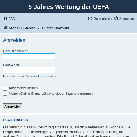
5 Jahres Wertung der UEFA
FAQ
Registrieren
Anmelden
Alles zur 5 Jahreswertung / Tabelle der UEFA mit vielen Statistiken.
Foren-Übersicht
Anmelden
Benutzername:
Passwort:
Ich habe mein Passwort vergessen
Angemeldet bleiben
Meinen Online-Status während dieser Sitzung verbergen
REGISTRIEREN
Du musst in diesem Forum registriert sein, um dich anmelden zu können. Die
Registrierung ist in wenigen Augenblicken erledigt und ermöglicht dir, auf
weitere Funktionen zuzugreifen. Die Board-Administration kann registrierten