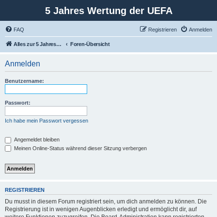
5 Jahres Wertung der UEFA
FAQ
Registrieren
Anmelden
Alles zur 5 Jahreswertung / Tabelle der UEFA mit vielen Statistiken.
Foren-Übersicht
Anmelden
Benutzername:
Passwort:
Ich habe mein Passwort vergessen
Angemeldet bleiben
Meinen Online-Status während dieser Sitzung verbergen
REGISTRIEREN
Du musst in diesem Forum registriert sein, um dich anmelden zu können. Die
Registrierung ist in wenigen Augenblicken erledigt und ermöglicht dir, auf
weitere Funktionen zuzugreifen. Die Board-Administration kann registrierten