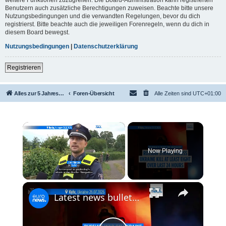
Benutzern auch zusätzliche Berechtigungen zuweisen. Beachte bitte unsere
Nutzungsbedingungen und die verwandten Regelungen, bevor du dich
registrierst. Bitte beachte auch die jeweiligen Forenregeln, wenn du dich in
diesem Board bewegst.
Nutzungsbedingungen
|
Datenschutzerklärung
Registrieren
Alles zur 5 Jahreswertung / Tabelle der UEFA mit vielen Statistiken.
Foren-Übersicht
Alle Zeiten sind
UTC+01:00
×
Now Playing
×
Unmute
Latest news bulletin | July 27th, 2026 – Morning