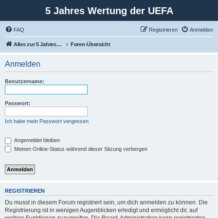
5 Jahres Wertung der UEFA
FAQ
Registrieren
Anmelden
Alles zur 5 Jahreswertung / Tabelle der UEFA mit vielen Statistiken.
Foren-Übersicht
Anmelden
Benutzername:
Passwort:
Ich habe mein Passwort vergessen
Angemeldet bleiben
Meinen Online-Status während dieser Sitzung verbergen
REGISTRIEREN
Du musst in diesem Forum registriert sein, um dich anmelden zu können. Die
Registrierung ist in wenigen Augenblicken erledigt und ermöglicht dir, auf
weitere Funktionen zuzugreifen. Die Board-Administration kann registrierten